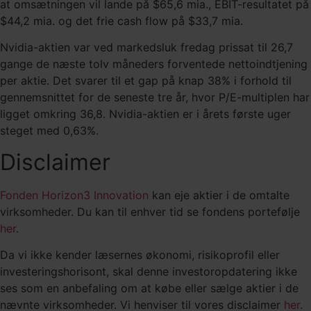
at omsætningen vil lande på $65,6 mia., EBIT-resultatet på
$44,2 mia. og det frie cash flow på $33,7 mia.
Nvidia-aktien var ved markedsluk fredag prissat til 26,7
gange de næste tolv måneders forventede nettoindtjening
per aktie. Det svarer til et gap på knap 38% i forhold til
gennemsnittet for de seneste tre år, hvor P/E-multiplen har
ligget omkring 36,8. Nvidia-aktien er i årets første uger
steget med 0,63%.
Disclaimer
Fonden Horizon3 Innovation
kan eje aktier i de omtalte
virksomheder. Du kan til enhver tid se fondens portefølje
her
.
Da vi ikke kender læsernes økonomi, risikoprofil eller
investeringshorisont, skal denne investoropdatering ikke
ses som en anbefaling om at købe eller sælge aktier i de
nævnte virksomheder. Vi henviser til vores disclaimer
her
.