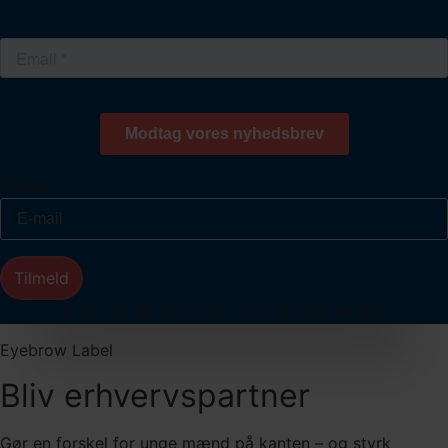
E-mail
Tilmeld
Vi værner om dine data i vores privatlivspolitik.
Eyebrow Label
Bliv erhvervspartner
Gør en forskel for unge mænd på kanten – og styrk