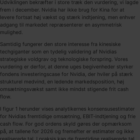
Udviklingen bekræfter i store træk den vurdering, vi lagde
frem i december. Nvidia har ikke brug for Kina for at
levere fortsat høj vækst og stærk indtjening, men enhver
adgang til markedet repræsenterer en asymmetrisk
mulighed.
Samtidig fungerer den store interesse fra kinesiske
techgiganter som en tydelig validering af Nvidias
strategiske voldgrav og teknologiske forspring. Vores
vurdering er derfor, at denne uges begivenheder styrker
fondens investeringscase for Nvidia, der hviler på stærk
strukturel medvind, en ledende markedsposition, høj
omsætningsvækst samt ikke mindst stigende frit cash
flow.
I figur 1 herunder vises analytikernes konsensusestimater
for Nvidias fremtidige omsætning, EBIT-indtjening og frie
cash flow. For god ordens skyld gøres der opmærksom
på, at tallene for 2026 og fremefter er estimater og ikke
realiserede tal. I praksis kan de fremtidige realiserede tal