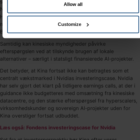
scenarie med kontrolleret adgang til det kinesiske marked.
Allow all
Nvidia kan i udgangspunktet levere ældre og modificerede
H200 GPU’er til en snæver gruppe af godkendte kunder,
mens Kina fortsat er lukket land for de mest avancerede
Customize
Blackwell GPU’er.
Samtidig kan kinesiske myndigheder påvirke
efterspørgslen ved at tilskynde brugen af lokale
alternativer – særligt i statsligt finansierede AI-projekter.
Det betyder, at Kina fortsat ikke kan betragtes som et
centralt vækstmarked i Nvidias investeringscase. Nvidia
har selv gjort det klart på tidligere earnings calls, at der i
guidance ikke budgetteres med omsætning fra kinesiske
datacentre, og den stærke efterspørgsel fra hyperscalers,
virksomhedskunder og sovereign AI-projekter uden for
Kina overstiger fortsat udbuddet.
Læs også: Fondens investeringscase for Nvidia
Set fra et investorperspektiv bør Kina efter vores