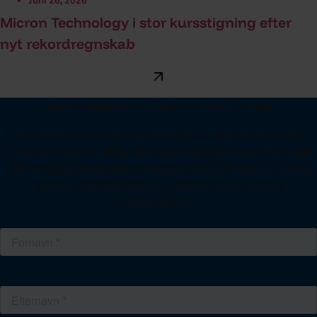
Juni 26, 2026
Micron Technology i stor kursstigning efter
nyt rekordregnskab
Vores nyhedsbrev adskiller støj og indsigt
I et marked fyldt med støj hjælper vi dig med at forstå,
hvad der faktisk driver tech og aktiemarkedet. Hver uge
får du datadrevne analyser og konkrete indsigter fra de
globale markedsledere inden for teknologi og
digitalisering.