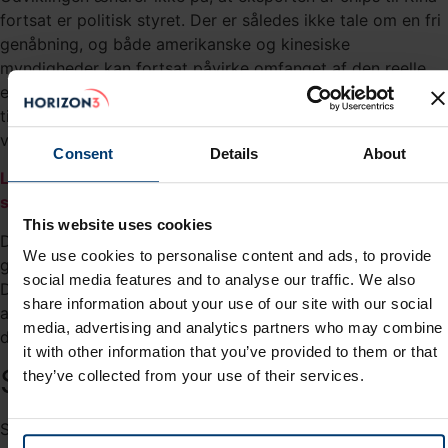
fortsat er politisk styret. Der er således ikke tale om en fri
genåbning, og både amerikanske og kinesiske
myndigheder kan fortsat påvirke omfanget af den reelle
efterspørgsel. Alligevel er nyheden relevant at forholde sig
til – ikke mindst set i lyset af de scenarier, vi beskrev i
vores investoropdatering fra december.
Consent
Details
About
Læs også: USA åbner for chipeksport til Kina – Her er
scenarierne for Nvidia
This website uses cookies
De givne oplysninger i dette indlæg er alene ment som en
We use cookies to personalise content and ads, to provide
generel service og orientering til fondens medinvestorer.
social media features and to analyse our traffic. We also
De skal ikke ses som en anbefaling om at købe eller sælge
share information about your use of our site with our social
aktier i de omtalte virksomheder. Læs eventuelt vores
media, advertising and analytics partners who may combine
disclaimer
her
.
it with other information that you’ve provided to them or that
Status på Kina-casen
they’ve collected from your use of their services.
Som situationen ser ud nu, befinder vi os fortsat i et