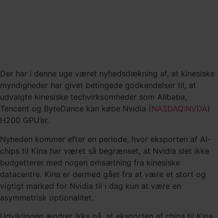
Der har i denne uge været nyhedsdækning af, at kinesiske
myndigheder har givet betingede godkendelser til, at
udvalgte kinesiske techvirksomheder som Alibaba,
Tencent og ByteDance kan købe Nvidia (
NASDAQ:NVDA
)
H200 GPU’er.
Nyheden kommer efter en periode, hvor eksporten af AI-
chips til Kina har været så begrænset, at Nvidia slet ikke
budgetterer med nogen omsætning fra kinesiske
datacentre. Kina er dermed gået fra at være et stort og
vigtigt marked for Nvidia til i dag kun at være en
asymmetrisk optionalitet.
Udviklingen ændrer ikke på, at eksporten af chips til Kina