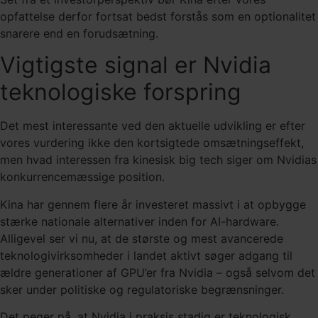
opfattelse derfor fortsat bedst forstås som en optionalitet
snarere end en forudsætning.
Vigtigste signal er Nvidia
teknologiske forspring
Det mest interessante ved den aktuelle udvikling er efter
vores vurdering ikke den kortsigtede omsætningseffekt,
men hvad interessen fra kinesisk big tech siger om Nvidias
konkurrencemæssige position.
Kina har gennem flere år investeret massivt i at opbygge
stærke nationale alternativer inden for AI-hardware.
Alligevel ser vi nu, at de største og mest avancerede
teknologivirksomheder i landet aktivt søger adgang til
ældre generationer af GPU’er fra Nvidia – også selvom det
sker under politiske og regulatoriske begrænsninger.
Det peger på, at Nvidia i praksis stadig er teknologisk