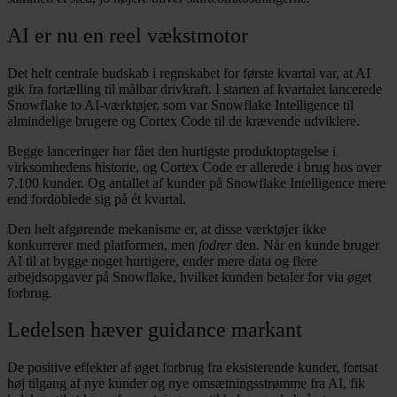
AI er nu en reel vækstmotor
Det helt centrale budskab i regnskabet for første kvartal var, at AI
gik fra fortælling til målbar drivkraft. I starten af kvartalet lancerede
Snowflake to AI-værktøjer, som var Snowflake Intelligence til
almindelige brugere og Cortex Code til de krævende udviklere.
Begge lanceringer har fået den hurtigste produktoptagelse i
virksomhedens historie, og Cortex Code er allerede i brug hos over
7.100 kunder. Og antallet af kunder på Snowflake Intelligence mere
end fordoblede sig på ét kvartal.
Den helt afgørende mekanisme er, at disse værktøjer ikke
konkurrerer med platformen, men
fodrer
den. Når en kunde bruger
AI til at bygge noget hurtigere, ender mere data og flere
arbejdsopgaver på Snowflake, hvilket kunden betaler for via øget
forbrug.
Ledelsen hæver guidance markant
De positive effekter af øget forbrug fra eksisterende kunder, fortsat
høj tilgang af nye kunder og nye omsætningsstrømme fra AI, fik