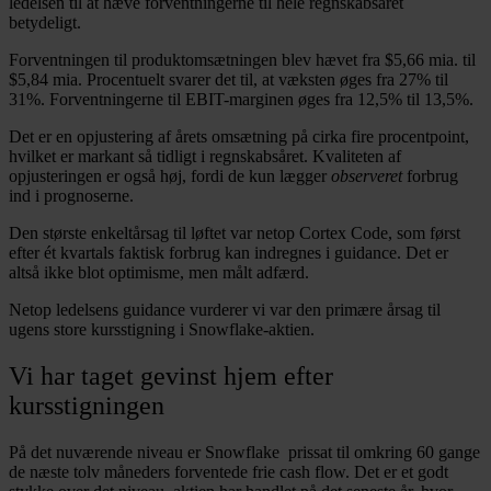
ledelsen til at hæve forventningerne til hele regnskabsåret
betydeligt.
Forventningen til produktomsætningen blev hævet fra $5,66 mia. til
$5,84 mia. Procentuelt svarer det til, at væksten øges fra 27% til
31%. Forventningerne til EBIT-marginen øges fra 12,5% til 13,5%.
Det er en opjustering af årets omsætning på cirka fire procentpoint,
hvilket er markant så tidligt i regnskabsåret. Kvaliteten af
opjusteringen er også høj, fordi de kun lægger
observeret
forbrug
ind i prognoserne.
Den største enkeltårsag til løftet var netop Cortex Code, som først
efter ét kvartals faktisk forbrug kan indregnes i guidance. Det er
altså ikke blot optimisme, men målt adfærd.
Netop ledelsens guidance vurderer vi var den primære årsag til
ugens store kursstigning i Snowflake-aktien.
Vi har taget gevinst hjem efter
kursstigningen
På det nuværende niveau er Snowflake prissat til omkring 60 gange
de næste tolv måneders forventede frie cash flow. Det er et godt