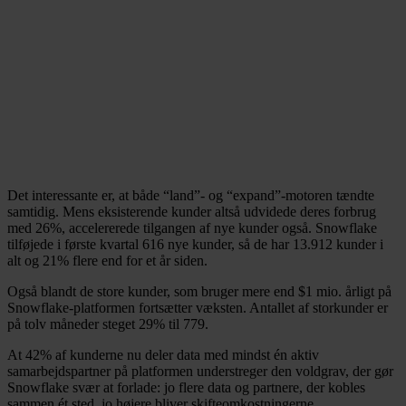
Det interessante er, at både “land”- og “expand”-motoren tændte
samtidig. Mens eksisterende kunder altså udvidede deres forbrug
med 26%, accelererede tilgangen af nye kunder også. Snowflake
tilføjede i første kvartal 616 nye kunder, så de har 13.912 kunder i
alt og 21% flere end for et år siden.
Også blandt de store kunder, som bruger mere end $1 mio. årligt på
Snowflake-platformen fortsætter væksten. Antallet af storkunder er
på tolv måneder steget 29% til 779.
At 42% af kunderne nu deler data med mindst én aktiv
samarbejdspartner på platformen understreger den voldgrav, der gør
Snowflake svær at forlade: jo flere data og partnere, der kobles
sammen ét sted, jo højere bliver skifteomkostningerne.