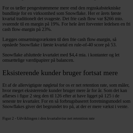
For os tæller pengestrømmene mere end den regnskabstekniske
bundlinje for en virksomhed som Snowflake. Her er årets første
kvartal traditionelt det svageste. Det frie cash flow var $266 mio.
svarende til en margin på 19%. For hele året forventer ledelsen en fri
cash flow-margin på 23%.
Lægges omsætningsvæksten til den frie cash flow-margin, så
opnåede Snowflake i første kvartal en rule-of-40 score på 53.
Snowflake afsluttede kvartalet med $4,4 mia. i kontanter og let
omsættelige værdipapirer på balancen.
Eksisterende kunder bruger fortsat mere
Et af de allervigtigste nøgletal for os er net retention rate, som måler,
hvor meget eksisterende kunder bruger mere år for år. Som det kan
aflæses i figur 2 steg den til 126 efter at have ligget på 125 i de
seneste tre kvartaler. For en så forbrugsbaseret forretningsmodel som
Snowflakes giver det begrundet tro på, at der er mere vækst i vente.
Figur 2 - Udviklingen i den kvartalsvise net retention rate