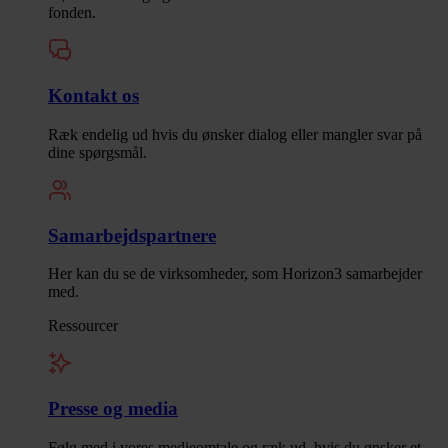
fonden.
Kontakt os
Ræk endelig ud hvis du ønsker dialog eller mangler svar på
dine spørgsmål.
Samarbejdspartnere
Her kan du se de virksomheder, som Horizon3 samarbejder
med.
Ressourcer
Presse og media
Følg med i vores medieomtale og ræk ud, hvis du ønsker et