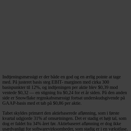
Indtjeningsmæssigt er der både en god og en ærlig pointe at tage
med. På justeret basis steg EBIT- marginen med cirka 300
basispunkter til 12%, og indtjeningen per aktie blev $0,39 mod
ventede $0,32 — en stigning fra $0,24 for et år siden. På den anden
side er Snowflake regnskabsmæssigt fortsat underskudsgivende på
GAAP-basis med et tab på $0,86 per aktie.
Tabet skyldes primært den aktiebaserede aflønning, som i første
kvartal udgjorde 31% af omsætningen. Det er stadig et højt tal, som
dog er faldet fra 34% året før. Aktiebaseret aflønning er dog ikke
usædvanligt for softwarevirksomheder, som stadig er i en vækstfase.