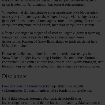
stykke over det niveau, aktien har handlet på det seneste år, hvor
netop frygten for AI-disruption har presset prissætningen.
Vi vurderer, at den langsigtede investeringscase ikke blot er intakt,
men styrket af dette regnskab. Alligevel valgte vi at sælge cirka en
fjerdedel af positionen på torsdagens store kursstigning. Det er ikke
udtryk for svigtende tro på casen, men blot udtryk for disciplin.
Når en aktie stiger så meget på så kort tid, tager vi gevinst hjem og
bringer positionens størrelse tilbage i balance med vores
risikostyring. Kursen på Snowflake-aktien er trods alt steget hele
81% på én måned.
De næste reelle datapunkter kommer allerede i næste uge, hvor
Snowflake afholder investordag i forbindelse med deres Summit-
konference. Her venter vi flere konkrete tal for AI-omsætningen, der
for alvor kan be- eller afkræfte, hvor stærk den nye vækstmotor er.
Disclaimer
Fonden Horizon3 Innovation
kan eje aktier i de omtalte
virksomheder. Du kan til enhver tid se fondens portefølje
her
.
Da vi ikke kender læsernes økonomi, risikoprofil eller
investeringshorisont, skal denne investoropdatering ikke ses som en