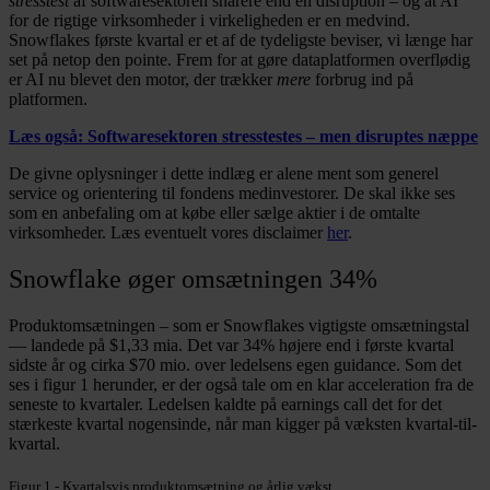
stresstest
af softwaresektoren snarere end en disruption – og at AI
for de rigtige virksomheder i virkeligheden er en medvind.
Snowflakes første kvartal er et af de tydeligste beviser, vi længe har
set på netop den pointe. Frem for at gøre dataplatformen overflødig
er AI nu blevet den motor, der trækker
mere
forbrug ind på
platformen.
Læs også: Softwaresektoren stresstestes – men disruptes næppe
De givne oplysninger i dette indlæg er alene ment som generel
service og orientering til fondens medinvestorer. De skal ikke ses
som en anbefaling om at købe eller sælge aktier i de omtalte
virksomheder. Læs eventuelt vores disclaimer
her
.
Snowflake øger omsætningen 34%
Produktomsætningen – som er Snowflakes vigtigste omsætningstal
— landede på $1,33 mia. Det var 34% højere end i første kvartal
sidste år og cirka $70 mio. over ledelsens egen guidance. Som det
ses i figur 1 herunder, er der også tale om en klar acceleration fra de
seneste to kvartaler. Ledelsen kaldte på earnings call det for det
stærkeste kvartal nogensinde, når man kigger på væksten kvartal-til-
kvartal.
Figur 1 - Kvartalsvis produktomsætning og årlig vækst