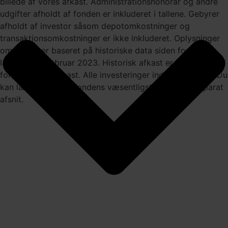
billede af vores afkast. Administrationshonorar og andre
udgifter afholdt af fonden er inkluderet i tallene. Gebyrer
afholdt af investor såsom depotomkostninger og
transaktionsomkostninger er ikke inkluderet. Oplysninger
om afkast er baseret på historiske data siden fondens
lancering 6. februar 2023. Historisk afkast er ingen garanti
for fremtidigt afkast. Alle investeringer indebærer risici. Du
kan læse mere om fondens væsentligste risici i et separat
afsnit.