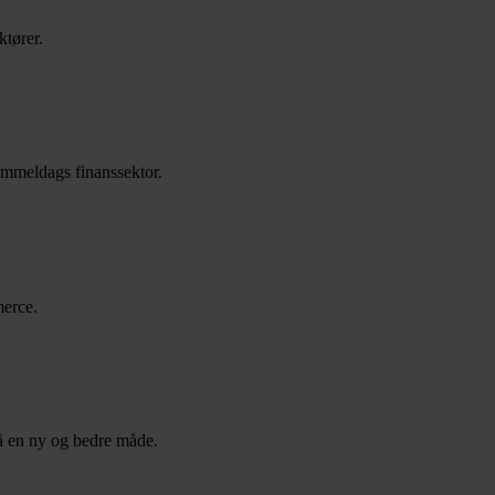
ktører.
gammeldags finanssektor.
merce.
på en ny og bedre måde.