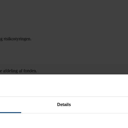
 risikostyringen.
 afdeling af fonden.
Details
re i fonden.