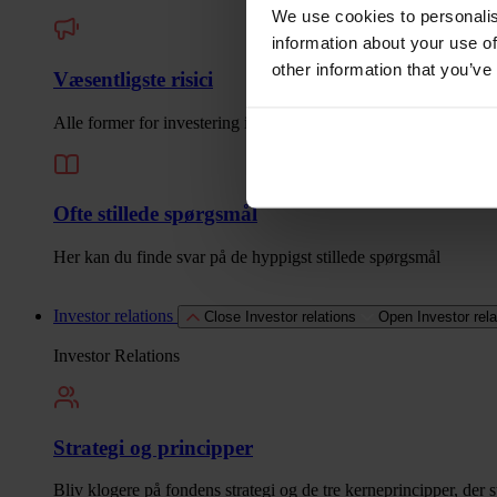
We use cookies to personalis
information about your use of
other information that you’ve
Væsentligste risici
Alle former for investering indeholder risici. Læs her om de væs
Ofte stillede spørgsmål
Her kan du finde svar på de hyppigst stillede spørgsmål
Investor relations
Close Investor relations
Open Investor rela
Investor Relations
Strategi og principper
Bliv klogere på fondens strategi og de tre kerneprincipper, der s