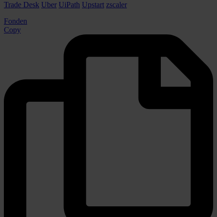
Trade Desk
Uber
UiPath
Upstart
zscaler
Fonden
Copy