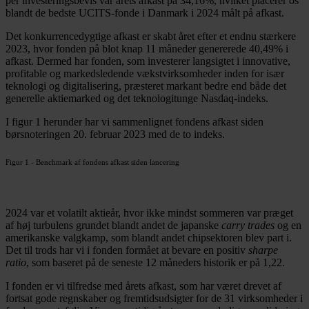
per investeringsbevis var årets afkast på 34,16%, hvilket placerer os
blandt de bedste UCITS-fonde i Danmark i 2024 målt på afkast.
Det konkurrencedygtige afkast er skabt året efter et endnu stærkere
2023, hvor fonden på blot knap 11 måneder genererede 40,49% i
afkast. Dermed har fonden, som investerer langsigtet i innovative,
profitable og markedsledende vækstvirksomheder inden for især
teknologi og digitalisering, præsteret markant bedre end både det
generelle aktiemarked og det teknologitunge Nasdaq-indeks.
I figur 1 herunder har vi sammenlignet fondens afkast siden
børsnoteringen 20. februar 2023 med de to indeks.
Figur 1 - Benchmark af fondens afkast siden lancering
2024 var et volatilt aktieår, hvor ikke mindst sommeren var præget
af høj turbulens grundet blandt andet de japanske
carry trades
og en
amerikanske valgkamp, som blandt andet chipsektoren blev part i.
Det til trods har vi i fonden formået at bevare en positiv
sharpe
ratio
, som baseret på de seneste 12 måneders historik er på 1,22.
I fonden er vi tilfredse med årets afkast, som har været drevet af
fortsat gode regnskaber og fremtidsudsigter for de 31 virksomheder i