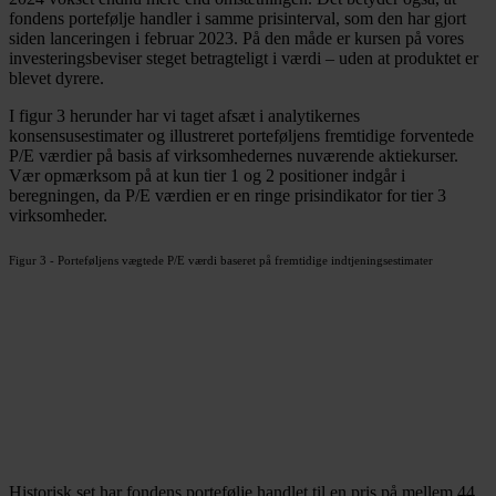
fondens portefølje handler i samme prisinterval, som den har gjort
siden lanceringen i februar 2023. På den måde er kursen på vores
investeringsbeviser steget betragteligt i værdi – uden at produktet er
blevet dyrere.
I figur 3 herunder har vi taget afsæt i analytikernes
konsensusestimater og illustreret porteføljens fremtidige forventede
P/E værdier på basis af virksomhedernes nuværende aktiekurser.
Vær opmærksom på at kun tier 1 og 2 positioner indgår i
beregningen, da P/E værdien er en ringe prisindikator for tier 3
virksomheder.
Figur 3 - Porteføljens vægtede P/E værdi baseret på fremtidige indtjeningsestimater
Historisk set har fondens portefølje handlet til en pris på mellem 44