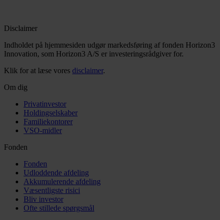
Disclaimer
Indholdet på hjemmesiden udgør markedsføring af fonden Horizon3
Innovation, som Horizon3 A/S er investeringsrådgiver for.
Klik for at læse vores
disclaimer
.
Om dig
Privatinvestor
Holdingselskaber
Familiekontorer
VSO-midler
Fonden
Fonden
Udloddende afdeling
Akkumulerende afdeling
Væsentligste risici
Bliv investor
Ofte stillede spørgsmål