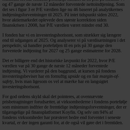
og 47 gange de næste 12 måneder forventede nettoindtjening. Som
det ses i figur 3 er P/E værdien lige nu 46 baseret på analytikernes
indtjeningsforventninger til 2025. På intet tidspunkt siden 2022,
hvor aktiemarkedet oplevede den største korrektion siden
finanskrisen i 2008, har P/E værdien været mindre end 30.
I fonden har vi en investeringshorisont, som strækker sig længere
end til udgangen af 2025. Og analyserer vi på værdisætningen i det
perspektiv, så handler porteføljen til en pris på 30 gange den
forventede indtjening for 2027 og 25 gange estimaterne for 2028.
Det er billigere end det historiske lavpunkt for 2022, hvor P/E
værdien var på 30 gange de næste 12 måneder forventede
indtjening. Vi vurderer på den baggrund, at kursen på fondens
investeringsbeviser har en fornuftig
upside
og en fair
margin-of-
safety
, hvis man ligesom os vel at mærke har en langsigtet
investeringshorisont.
For god ordens skyld skal det pointeres, at ovennævnte
prisbetragtninger forudsætter, at virksomhederne i fondens portefølje
som minimum indfrier de fremtidige indtjeningsforventninger, der er
tilgængelige på finansplatformet Koyfin. Og selv om 94% af
fondens virksomheder har præsteret bedre end forventet i seneste
kvartal, er der ingen garanti for, at de også vil gøre det i fremtiden.