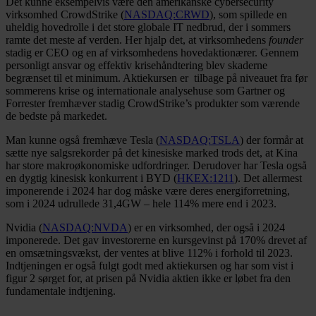
Det kunne eksempelvis være den amerikanske cybersecurity
virksomhed CrowdStrike (
NASDAQ:CRWD
), som spillede en
uheldig hovedrolle i det store globale IT nedbrud, der i sommers
ramte det meste af verden. Her hjalp det, at virksomhedens
founder
stadig er CEO og en af virksomhedens hovedaktionærer. Gennem
personligt ansvar og effektiv krisehåndtering blev skaderne
begrænset til et minimum. Aktiekursen er tilbage på niveauet fra før
sommerens krise og internationale analysehuse som Gartner og
Forrester fremhæver stadig CrowdStrike’s produkter som værende
de bedste på markedet.
Man kunne også fremhæve Tesla (
NASDAQ:TSLA
) der formår at
sætte nye salgsrekorder på det kinesiske marked trods det, at Kina
har store makroøkonomiske udfordringer. Derudover har Tesla også
en dygtig kinesisk konkurrent i BYD (
HKEX:1211
). Det allermest
imponerende i 2024 har dog måske være deres energiforretning,
som i 2024 udrullede 31,4GW – hele 114% mere end i 2023.
Nvidia (
NASDAQ:NVDA
) er en virksomhed, der også i 2024
imponerede. Det gav investorerne en kursgevinst på 170% drevet af
en omsætningsvækst, der ventes at blive 112% i forhold til 2023.
Indtjeningen er også fulgt godt med aktiekursen og har som vist i
figur 2 sørget for, at prisen på Nvidia aktien ikke er løbet fra den
fundamentale indtjening.