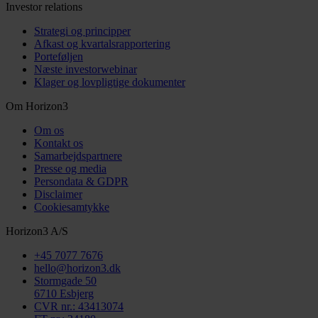
Investor relations
Strategi og principper
Afkast og kvartalsrapportering
Porteføljen
Næste investorwebinar
Klager og lovpligtige dokumenter
Om Horizon3
Om os
Kontakt os
Samarbejds­partnere
Presse og media
Persondata & GDPR
Disclaimer
Cookiesamtykke
Horizon3 A/S
+45 7077 7676
hello@horizon3.dk
Stormgade 50
6710 Esbjerg
CVR nr.: 43413074