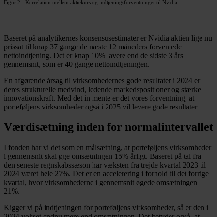
Figur 2 - Korrelation mellem aktiekurs og indtjeningsforventninger til Nvidia
Baseret på analytikernes konsensusestimater er Nvidia aktien lige nu
prissat til knap 37 gange de næste 12 måneders forventede
nettoindtjening. Det er knap 10% lavere end de sidste 3 års
gennemsnit, som er 40 gange nettoindtjeningen.
En afgørende årsag til virksomhedernes gode resultater i 2024 er
deres strukturelle medvind, ledende markedspositioner og stærke
innovationskraft. Med det in mente er det vores forventning, at
porteføljens virksomheder også i 2025 vil levere gode resultater.
Værdisætning inden for normalintervallet
I fonden har vi det som en målsætning, at porteføljens virksomheder
i gennemsnit skal øge omsætningen 15% årligt. Baseret på tal fra
den seneste regnskabssæson har væksten fra trejde kvartal 2023 til
2024 været hele 27%. Det er en accelerering i forhold til det forrige
kvartal, hvor virksomhederne i gennemsnit øgede omsætningen
21%.
Kigger vi på indtjeningen for porteføljens virksomheder, så er den i
2024 vokset endnu mere end omsætningen. Det betyder også, at