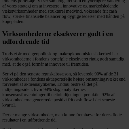
fondens portefølje. Vi ser samtidig året som en yderligere validering
af vores strategi om at investere i innovative og markedsledende
vækstvirksomheder med strukturel medvind, voksende frit cash
flow, stærke finansielle balancer og dygtige ledelser med hånden på
kogepladen.
Virksomhederne eksekverer godt i en
udfordrende tid
Trods et år med geopolitisk og makroøkonomisk usikkerhed har
virksomhederne i fondens portefølje eksekveret rigtig godt samtidig
med, at de også formår at innovere til fremtiden.
Ser vi på den seneste regnskabssæson, så leverede 90% af de 31
virksomheder i fondens aktieportefølje højere omsætningsvækst end
forventet af aktieanalytikerne. Endnu bedre så det på
indtjeningssiden, hvor 94% slog analytikernes
konsensusforventninger til nettoindtjeningen per aktie. 92% af
virksomhederne genererede positivt frit cash flow i det seneste
kvartal.
Der er mange virksomheder, man kunne fremhæve for deres flotte
resultater i en udfordrende tid.