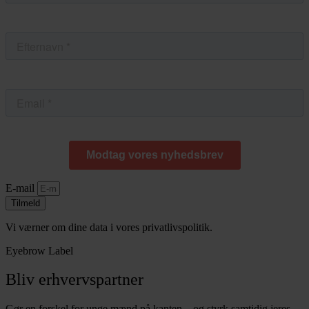
E-mail
Tilmeld
Vi værner om dine data i vores privatlivspolitik.
Eyebrow Label
Bliv erhvervspartner
Gør en forskel for unge mænd på kanten – og styrk samtidig jeres