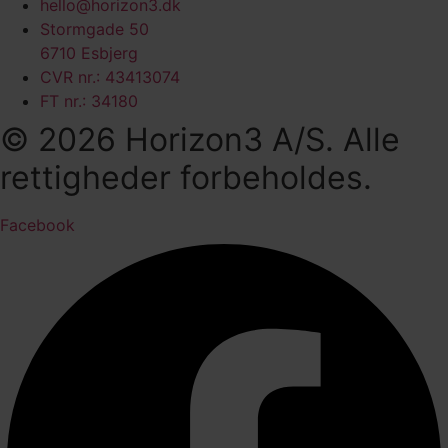
hello@horizon3.dk
Stormgade 50
6710 Esbjerg
CVR nr.: 43413074
FT nr.: 34180
© 2026 Horizon3 A/S. Alle
rettigheder forbeholdes.
Facebook