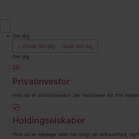
Videre
til
indhold
Om dig
Close Om dig
Open Om dig
Om dig
Privatinvestor
Hvis du er privatinvestor, der investerer for frie midl
Holdingselskaber
Hvis du er medejer eller har solgt en virksomhed, og h