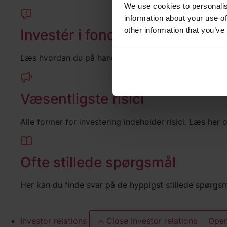
We use cookies to personalis
information about your use of
other information that you’ve
Investér i fonden
Læs hvordan du på handelsplatforme og i netbanker k
Væsentligste risici
Alle former for investering indeholder risici. Læs her
Ofte stillede spørgsmål
Her kan du finde svar på de hyppigst stillede spørgs
Investor relations
Close Investor relations
Open