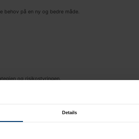
ore behov på en ny og bedre måde.
egien og risikostyringen.
umulerende afdeling af fonden.
Details