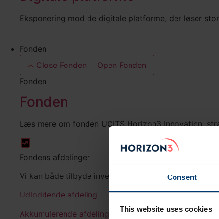
Eksponering mod de digitale platforme, der løser st
Fonden
Close Fonden
Open Fonden
Fonden
Fonden
Læs mere om fonden UCITS Horizon3 Innovation, strat
Fondens afdelinger
Vi kan både tilbyde investorer en udloddende og akk
Consent
Udloddende afdeling
This website uses cookies
Akkumulerende afdeling