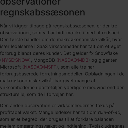
observationer
regnskabssæsonen
Når vi kigger tilbage på regnskabssæsonen, er der tre
observationer, som vi har bidt mærke i med tilfredshed.
Den første handler om de makroøkonomiske vilkår, hvor
især ledelserne i SaaS virksomheder har talt om et øget
forbrug blandt deres kunder. Det gælder fx Snowflake
(
NYSE:SNOW
), MongoDB (
NASDAQ:MDB
) og giganten
Microsoft (
NASDAQ:MSFT
), som alle tre har
forbrugsbaserede forretningsmodeller. Opblødningen i de
makroøkonomiske vilkår har givet mange af
virksomhederne i porteføljen yderligere medvind end den
strukturelle, som de i forvejen har.
Den anden observation er virksomhedernes fokus på
profitabel vækst. Mange ledelser har talt om
rule-of-40,
som er et begreb, der bruges til at forklare balancen
mellem omsætningsvækst og indtjening. Typisk udregnes