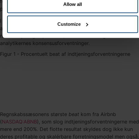
forventningerne, mens Nu Holdings (
NYSE:NU
) leverede
Allow all
præcis den nettoindtjening, der var forventet.
I figur 1 nedenfor har vi vist de ti virksomheder i fondens
Customize
aktieportefølje, som overleverede mest på
nettoindtjeningen per aktie, når vi sammenligner med
analytikernes konsensusforventninger.
Figur 1 - Procentuelt beat af indtjeningsforventningerne
Regnskabssæsonens største
beat
kom fra Airbnb
(
NASDAQ:ABNB
), som slog indtjeningsforventningerne med
mere end 200%. Det flotte resultat skyldes dog ikke kun
deres profitable og skalérbare forretningsmodel men også,