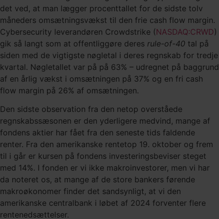
det ved, at man lægger procenttallet for de sidste tolv
måneders omsætningsvækst til den frie cash flow margin.
Cybersecurity leverandøren Crowdstrike (
NASDAQ:CRWD
)
gik så langt som at offentliggøre deres
rule-of-40
tal på
siden med de vigtigste nøgletal i deres regnskab for tredje
kvartal. Nøgletallet var på på 63% – udregnet på baggrund
af en årlig vækst i omsætningen på 37% og en fri cash
flow margin på 26% af omsætningen.
Den sidste observation fra den netop overståede
regnskabssæsonen er den yderligere medvind, mange af
fondens aktier har fået fra den seneste tids faldende
renter. Fra den amerikanske rentetop 19. oktober og frem
til i går er kursen på fondens investeringsbeviser steget
med 14%. I fonden er vi ikke makroinvestorer, men vi har
da noteret os, at mange af de store bankers førende
makroøkonomer finder det sandsynligt, at vi den
amerikanske centralbank i løbet af 2024 forventer flere
rentenedsættelser.