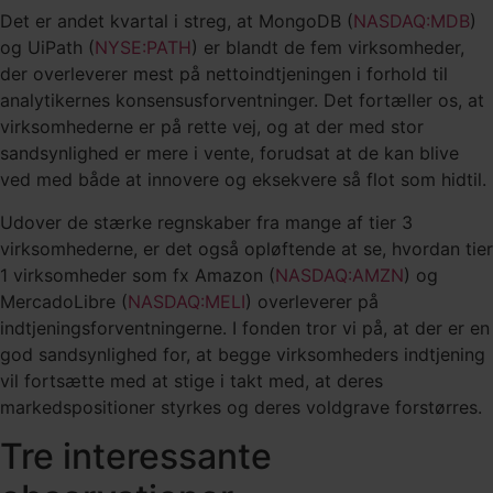
Det er andet kvartal i streg, at MongoDB (
NASDAQ:MDB
)
og UiPath (
NYSE:PATH
) er blandt de fem virksomheder,
der overleverer mest på nettoindtjeningen i forhold til
analytikernes konsensusforventninger. Det fortæller os, at
virksomhederne er på rette vej, og at der med stor
sandsynlighed er mere i vente, forudsat at de kan blive
ved med både at innovere og eksekvere så flot som hidtil.
Udover de stærke regnskaber fra mange af tier 3
virksomhederne, er det også opløftende at se, hvordan tier
1 virksomheder som fx Amazon (
NASDAQ:AMZN
) og
MercadoLibre (
NASDAQ:MELI
) overleverer på
indtjeningsforventningerne. I fonden tror vi på, at der er en
god sandsynlighed for, at begge virksomheders indtjening
vil fortsætte med at stige i takt med, at deres
markedspositioner styrkes og deres voldgrave forstørres.
Tre interessante