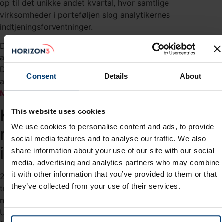
op til det unikke andet kvartal, hvor samtlige
virksomheder i porteføljen slog analytikernes
indtjeningsforventninger.
De stærke regnskaber har smittet positivt af på fondens
afkast, som siden børsnoteringen 20. februar er på 37,7%.
Dermed er fonden også blandt de allerbedste målt på
Consent
Details
About
afkast i henhold til det internationale analysehus
Morningstar
.
Kun to virksomheder
This website uses cookies
We use cookies to personalise content and ads, to provide
missede
social media features and to analyse our traffic. We also
indtjeningsforventningerne
share information about your use of our site with our social
media, advertising and analytics partners who may combine
it with other information that you’ve provided to them or that
21 af de 24 virksomheder i fondens aktieportefølje slog i
they’ve collected from your use of their services.
tredje kvartal analytikernes konsensusforventninger til
nettoindtjeningen per aktie. Kun Tesla (
NASDAQ:TSLA
) og
Upstart (
NASDAQ:UPST
) kunne ikke indfri analytikernes