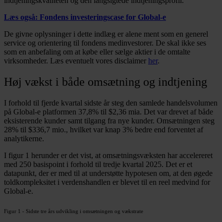
indtjeningskvaliteten og den langsigtede indtjeningsprofil.
Læs også: Fondens investeringscase for Global-e
De givne oplysninger i dette indlæg er alene ment som en generel
service og orientering til fondens medinvestorer. De skal ikke ses
som en anbefaling om at købe eller sælge aktier i de omtalte
virksomheder. Læs eventuelt vores disclaimer
her
.
Høj vækst i både omsætning og indtjening
I forhold til fjerde kvartal sidste år steg den samlede handelsvolumen
på Global-e platformen 37,8% til $2,36 mia. Det var drevet af både
eksisterende kunder samt tilgang fra nye kunder. Omsætningen steg
28% til $336,7 mio., hvilket var knap 3% bedre end forventet af
analytikerne.
I figur 1 herunder er det vist, at omsætningsvæksten har accelereret
med 250 basispoint i forhold til tredje kvartal 2025. Det er et
datapunkt, der er med til at understøtte hypotesen om, at den øgede
toldkompleksitet i verdenshandlen er blevet til en reel medvind for
Global-e.
Figur 1 - Sidste tre års udvikling i omsætningen og vækstrate