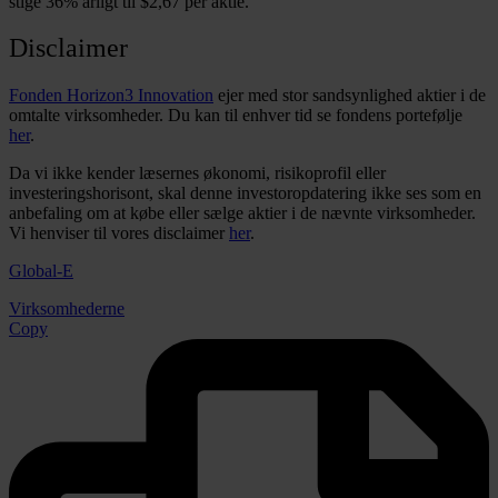
stige 36% årligt til $2,67 per aktie.
Disclaimer
Fonden Horizon3 Innovation
ejer med stor sandsynlighed aktier i de
omtalte virksomheder. Du kan til enhver tid se fondens portefølje
her
.
Da vi ikke kender læsernes økonomi, risikoprofil eller
investeringshorisont, skal denne investoropdatering ikke ses som en
anbefaling om at købe eller sælge aktier i de nævnte virksomheder.
Vi henviser til vores disclaimer
her
.
Global-E
Virksomhederne
Copy