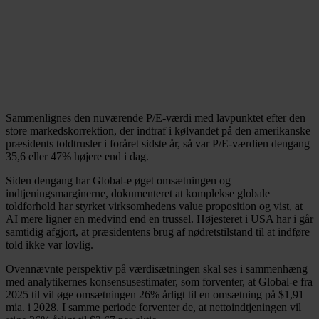
Sammenlignes den nuværende P/E-værdi med lavpunktet efter den
store markedskorrektion, der indtraf i kølvandet på den amerikanske
præsidents toldtrusler i foråret sidste år, så var P/E-værdien dengang
35,6 eller 47% højere end i dag.
Siden dengang har Global-e øget omsætningen og
indtjeningsmarginerne, dokumenteret at komplekse globale
toldforhold har styrket virksomhedens value proposition og vist, at
AI mere ligner en medvind end en trussel. Højesteret i USA har i går
samtidig afgjort, at præsidentens brug af nødretstilstand til at indføre
told ikke var lovlig.
Ovennævnte perspektiv på værdisætningen skal ses i sammenhæng
med analytikernes konsensusestimater, som forventer, at Global-e fra
2025 til vil øge omsætningen 26% årligt til en omsætning på $1,91
mia. i 2028. I samme periode forventer de, at nettoindtjeningen vil