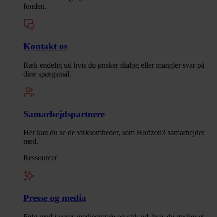
fonden.
Kontakt os
Ræk endelig ud hvis du ønsker dialog eller mangler svar på
dine spørgsmål.
Samarbejdspartnere
Her kan du se de virksomheder, som Horizon3 samarbejder
med.
Ressourcer
Presse og media
Følg med i vores medieomtale og ræk ud, hvis du ønsker et