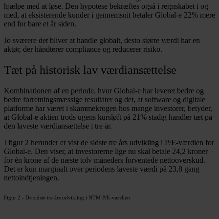
hjælpe med at løse. Den hypotese bekræftes også i regnskabet i og
med, at eksisterende kunder i gennemsnit betaler Global-e 22% mere
end for bare et år siden.
Jo sværere det bliver at handle globalt, desto større værdi har en
aktør, der håndterer compliance og reducerer risiko.
Tæt på historisk lav værdiansættelse
Kombinationen af en periode, hvor Global-e har leveret bedre og
bedre forretningsmæssige resultater og det, at software og digitale
platforme har været i skammekrogen hos mange investorer, betyder,
at Global-e aktien trods ugens kursløft på 21% stadig handler tæt på
den laveste værdiansættelse i tre år.
I figur 2 herunder er vist de sidste tre års udvikling i P/E-værdien for
Global-e. Den viser, at investorerne lige nu skal betale 24,2 kroner
for én krone af de næste tolv måneders forventede nettooverskud.
Det er kun marginalt over periodens laveste værdi på 23,8 gang
nettoindtjeningen.
Figur 2 - De sidste tre års udvikling i NTM P/E-værdien