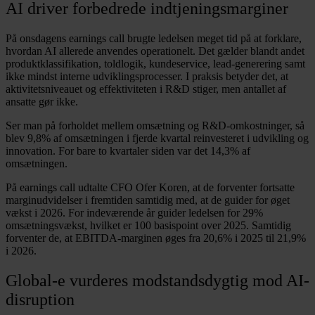
AI driver forbedrede indtjeningsmarginer
På onsdagens earnings call brugte ledelsen meget tid på at forklare,
hvordan AI allerede anvendes operationelt. Det gælder blandt andet
produktklassifikation, toldlogik, kundeservice, lead-generering samt
ikke mindst interne udviklingsprocesser. I praksis betyder det, at
aktivitetsniveauet og effektiviteten i R&D stiger, men antallet af
ansatte gør ikke.
Ser man på forholdet mellem omsætning og R&D-omkostninger, så
blev 9,8% af omsætningen i fjerde kvartal reinvesteret i udvikling og
innovation. For bare to kvartaler siden var det 14,3% af
omsætningen.
På earnings call udtalte CFO Ofer Koren, at de forventer fortsatte
marginudvidelser i fremtiden samtidig med, at de guider for øget
vækst i 2026. For indeværende år guider ledelsen for 29%
omsætningsvækst, hvilket er 100 basispoint over 2025. Samtidig
forventer de, at EBITDA-marginen øges fra 20,6% i 2025 til 21,9%
i 2026.
Global-e vurderes modstandsdygtig mod AI-
disruption