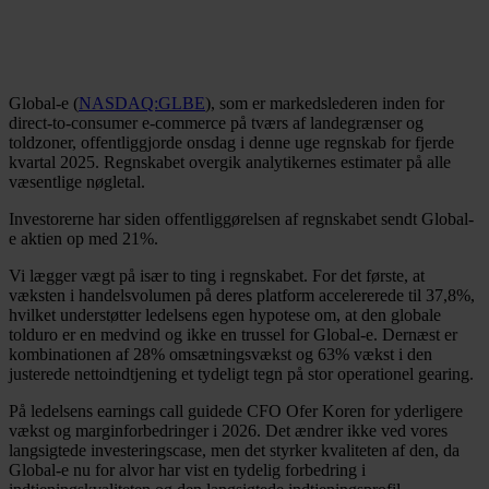
Global-e (
NASDAQ:GLBE
), som er markedslederen inden for
direct-to-consumer e-commerce på tværs af landegrænser og
toldzoner, offentliggjorde onsdag i denne uge regnskab for fjerde
kvartal 2025. Regnskabet overgik analytikernes estimater på alle
væsentlige nøgletal.
Investorerne har siden offentliggørelsen af regnskabet sendt Global-
e aktien op med 21%.
Vi lægger vægt på især to ting i regnskabet. For det første, at
væksten i handelsvolumen på deres platform accelererede til 37,8%,
hvilket understøtter ledelsens egen hypotese om, at den globale
tolduro er en medvind og ikke en trussel for Global-e. Dernæst er
kombinationen af 28% omsætningsvækst og 63% vækst i den
justerede nettoindtjening et tydeligt tegn på stor operationel gearing.
På ledelsens earnings call guidede CFO Ofer Koren for yderligere
vækst og marginforbedringer i 2026. Det ændrer ikke ved vores
langsigtede investeringscase, men det styrker kvaliteten af den, da
Global-e nu for alvor har vist en tydelig forbedring i