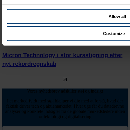
Allow all
Customize
Juni 26, 2026
Micron Technology i stor kursstigning efter
nyt rekordregnskab
Vores nyhedsbrev adskiller støj og indsigt
I et marked fyldt med støj hjælper vi dig med at forstå, hvad der
faktisk driver tech og aktiemarkedet. Hver uge får du datadrevne
analyser og konkrete indsigter fra de globale markedsledere inden
for teknologi og digitalisering.