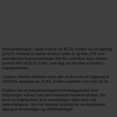
Nettoindtjeningen i fjerde kvartal var $0,49, hvilket var en stigning
på 63% i forhold til samme kvartals sidste år og hele 23% over
analytikernes konsensusestimat. Det frie cash flow steg i samme
periode 68% til $216,2 mio., som dog var påvirket af positive
engangseffekter.
Global-e ledelsen definerer deres rule-of-40 score på baggrund af
EBITDA-marginen på 25,9%, hvilket resulterer i en score på 54.
Global-e har en transaktionsbaseret forretningsmodel, hvor
indtjeningen vokser i takt med kundernes handelsvolumen. Det
giver en skalerbarhed, hvor omsætningen stiger mere end
omkostningerne. Især når ledelsen samtidig har en disciplineret
tilgang til investeringer og effektiviseringer.