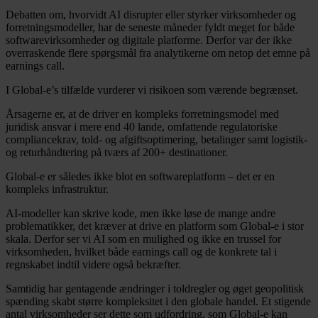
Debatten om, hvorvidt AI disrupter eller styrker virksomheder og
forretningsmodeller, har de seneste måneder fyldt meget for både
softwarevirksomheder og digitale platforme. Derfor var der ikke
overraskende flere spørgsmål fra analytikerne om netop det emne på
earnings call.
I Global-e’s tilfælde vurderer vi risikoen som værende begrænset.
Årsagerne er, at de driver en kompleks forretningsmodel med
juridisk ansvar i mere end 40 lande, omfattende regulatoriske
compliancekrav, told- og afgiftsoptimering, betalinger samt logistik-
og returhåndtering på tværs af 200+ destinationer.
Global-e er således ikke blot en softwareplatform – det er en
kompleks infrastruktur.
AI-modeller kan skrive kode, men ikke løse de mange andre
problematikker, det kræver at drive en platform som Global-e i stor
skala. Derfor ser vi AI som en mulighed og ikke en trussel for
virksomheden, hvilket både earnings call og de konkrete tal i
regnskabet indtil videre også bekræfter.
Samtidig har gentagende ændringer i toldregler og øget geopolitisk
spænding skabt større kompleksitet i den globale handel. Et stigende
antal virksomheder ser dette som udfordring, som Global-e kan