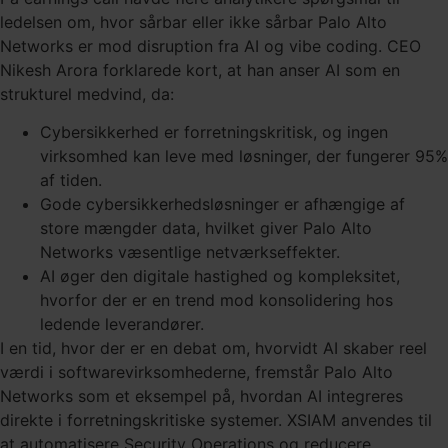
ledelsen om, hvor sårbar eller ikke sårbar Palo Alto
Networks er mod disruption fra AI og vibe coding. CEO
Nikesh Arora forklarede kort, at han anser AI som en
strukturel medvind, da:
Cybersikkerhed er forretningskritisk, og ingen
virksomhed kan leve med løsninger, der fungerer 95%
af tiden.
Gode cybersikkerhedsløsninger er afhængige af
store mængder data, hvilket giver Palo Alto
Networks væsentlige netværkseffekter.
AI øger den digitale hastighed og kompleksitet,
hvorfor der er en trend mod konsolidering hos
ledende leverandører.
I en tid, hvor der er en debat om, hvorvidt AI skaber reel
værdi i softwarevirksomhederne, fremstår Palo Alto
Networks som et eksempel på, hvordan AI integreres
direkte i forretningskritiske systemer. XSIAM anvendes til
at automatisere Security Operations og reducere