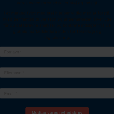
Vores nyhedsbrev adskiller støj og indsigt
I et marked fyldt med støj hjælper vi dig med at forstå,
hvad der faktisk driver tech og aktiemarkedet. Hver uge
får du datadrevne analyser og konkrete indsigter fra de
globale markedsledere inden for teknologi og
digitalisering.