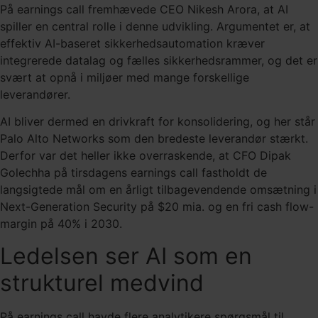
På earnings call fremhævede CEO Nikesh Arora, at AI
spiller en central rolle i denne udvikling. Argumentet er, at
effektiv AI-baseret sikkerhedsautomation kræver
integrerede datalag og fælles sikkerhedsrammer, og det er
svært at opnå i miljøer med mange forskellige
leverandører.
AI bliver dermed en drivkraft for konsolidering, og her står
Palo Alto Networks som den bredeste leverandør stærkt.
Derfor var det heller ikke overraskende, at CFO Dipak
Golechha på tirsdagens earnings call fastholdt de
langsigtede mål om en årligt tilbagevendende omsætning i
Next-Generation Security på $20 mia. og en fri cash flow-
margin på 40% i 2030.
Ledelsen ser AI som en
strukturel medvind
På earnings call havde flere analytikere spørgsmål til