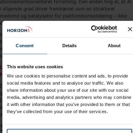
abonnementsorienteret forretning. Den anden ting er, at AI
i stigende grad bliver fremhævet som en strukturel
medvind og katalysator for platformkonsolidering – ikke
en trussel.
Investorerne reagerede negativt på det bedre end
forventede regnskab ved at sende aktiekursen ned med
Consent
Details
About
næsten 7%. Vi har udnyttet kursfaldet til at øge fondens
langsigtede eksponering mod Palo Alto Networks.
This website uses cookies
Læs også: Fondens investeringscase for Palo Alto
Networks
We use cookies to personalise content and ads, to provide
social media features and to analyse our traffic. We also
De givne oplysninger i dette indlæg er alene ment som en
share information about your use of our site with our social
generel service og orientering til fondens medinvestorer.
media, advertising and analytics partners who may combine
De skal ikke ses som en anbefaling om at købe eller sælge
it with other information that you’ve provided to them or that
aktier i de omtalte virksomheder. Læs eventuelt vores
they’ve collected from your use of their services.
disclaimer
her
.
Stabil vækst og stigende