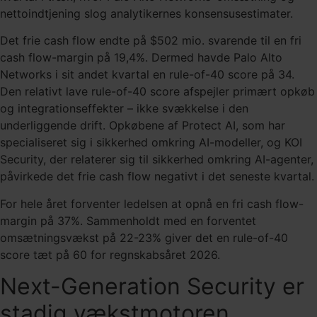
nettoindtjening slog analytikernes konsensusestimater.
Det frie cash flow endte på $502 mio. svarende til en fri
cash flow-margin på 19,4%. Dermed havde Palo Alto
Networks i sit andet kvartal en rule-of-40 score på 34.
Den relativt lave rule-of-40 score afspejler primært opkøb
og integrationseffekter – ikke svækkelse i den
underliggende drift. Opkøbene af Protect AI, som har
specialiseret sig i sikkerhed omkring AI-modeller, og KOI
Security, der relaterer sig til sikkerhed omkring AI-agenter,
påvirkede det frie cash flow negativt i det seneste kvartal.
For hele året forventer ledelsen at opnå en fri cash flow-
margin på 37%. Sammenholdt med en forventet
omsætningsvækst på 22-23% giver det en rule-of-40
score tæt på 60 for regnskabsåret 2026.
Next-Generation Security er
stadig vækstmotoren