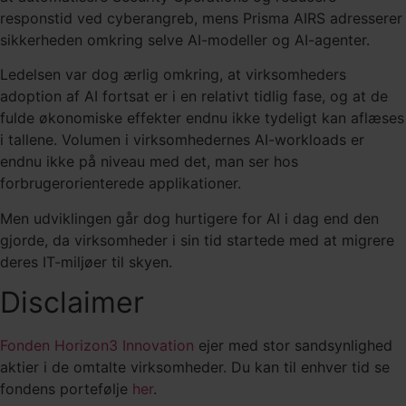
responstid ved cyberangreb, mens Prisma AIRS adresserer
sikkerheden omkring selve AI-modeller og AI-agenter.
Ledelsen var dog ærlig omkring, at virksomheders
adoption af AI fortsat er i en relativt tidlig fase, og at de
fulde økonomiske effekter endnu ikke tydeligt kan aflæses
i tallene. Volumen i virksomhedernes AI-workloads er
endnu ikke på niveau med det, man ser hos
forbrugerorienterede applikationer.
Men udviklingen går dog hurtigere for AI i dag end den
gjorde, da virksomheder i sin tid startede med at migrere
deres IT-miljøer til skyen.
Disclaimer
Fonden Horizon3 Innovation
ejer med stor sandsynlighed
aktier i de omtalte virksomheder. Du kan til enhver tid se
fondens portefølje
her
.