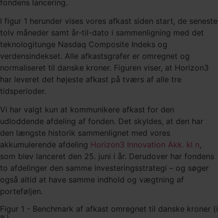
fondens lancering.
I figur 1 herunder vises vores afkast siden start, de seneste
tolv måneder samt år-til-dato i sammenligning med det
teknologitunge Nasdaq Composite Indeks og
verdensindekset. Alle afkastsgrafer er omregnet og
normaliseret til danske kroner. Figuren viser, at Horizon3
har leveret det højeste afkast på tværs af alle tre
tidsperioder.
Vi har valgt kun at kommunikere afkast for den
udloddende afdeling af fonden. Det skyldes, at den har
den længste historik sammenlignet med vores
akkumulerende afdeling
Horizon3 Innovation Akk. kl n
,
som blev lanceret den 25. juni i år. Derudover har fondens
to afdelinger den samme investeringsstrategi – og søger
også altid at have samme indhold og vægtning af
porteføljen.
Figur 1 - Benchmark af afkast omregnet til danske kroner (i
%)