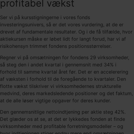
profitabel vækst
Ser vi på kursstigningerne i vores fonds
investeringsunivers, så er det vores vurdering, at de er
drevet af fundamentale resultater. Og i de få tilfælde, hvor
aktiekursen måske er løbet lidt for langt forud, har vi af
risikohensyn trimmet fondens positionsstørrelser.
Regner vi på omsætningen for fondens 29 virksomheder,
så steg den i andet kvartal i gennemsnit med 34% i
forhold til samme kvartal året før. Det er en accelerering
af væksten i forhold til de foregående to kvartaler. Den
flotte vækst tilskriver vi virksomhedernes strukturelle
medvind, deres markedsledende positioner og det faktum,
at de alle løser vigtige opgaver for deres kunder.
Den gennemsnitlige nettoindtjening per aktie steg 42%.
Det glæder os at se, at det er lykkedes fonden at finde
virksomheder med profitable forretningsmodeller – og
hvor indtjeningen stiger endnu mere end omsætningen.