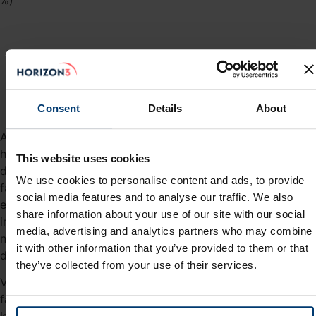
Consent
Details
About
At årets foreløbige afkast trods to gode kvartaler ikke er
højere end 8,65% skyldes primært to ting. Den første er
This website uses cookies
den faldende dollarkurs, der i årets første tre kvartaler er
We use cookies to personalise content and ads, to provide
faldet næsten 12% i forhold til den danske krone. Med en
social media features and to analyse our traffic. We also
eksponering på cirka 90% mod amerikanske aktier, er det
share information about your use of our site with our social
ingen hemmelighed, at det naturligvis har påvirket afkastet
media, advertising and analytics partners who may combine
negativt, når de stigende aktiekurser skal veksles til
it with other information that you’ve provided to them or that
danske kroner.
they’ve collected from your use of their services.
Vi har dog bemærket, at dollarkursen i tredje kvartal
faktisk steg med beskedne 0,49% i forhold til den danske