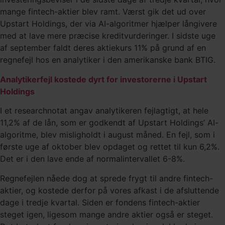
mange fintech-aktier blev ramt. Værst gik det ud over
Upstart Holdings, der via AI-algoritmer hjælper långivere
med at lave mere præcise kreditvurderinger. I sidste uge
af september faldt deres aktiekurs 11% på grund af en
regnefejl hos en analytiker i den amerikanske bank BTIG.
Analytikerfejl kostede dyrt for investorerne i Upstart
Holdings
I et researchnotat angav analytikeren fejlagtigt, at hele
11,2% af de lån, som er godkendt af Upstart Holdings’ AI-
algoritme, blev misligholdt i august måned. En fejl, som i
første uge af oktober blev opdaget og rettet til kun 6,2%.
Det er i den lave ende af normalintervallet 6-8%.
Regnefejlen nåede dog at sprede frygt til andre fintech-
aktier, og kostede derfor på vores afkast i de afsluttende
dage i tredje kvartal. Siden er fondens fintech-aktier
steget igen, ligesom mange andre aktier også er steget.