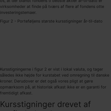
os, at der blandt fondens ti bedste aktier år-til-dato er
virksomheder at finde på tværs af flere af fondens otte
investeringstemaer.
Figur 2 - Porteføljens største kursstigninger år-til-dato
Kursstigningerne i figur 2 er vist i lokal valuta, og tager
således ikke højde for kurstabet ved omregning til danske
kroner. Derudover er det også vores pligt at gøre
opmærksom på, at historisk afkast ikke er en garanti for
fremtidigt afkast.
Kursstigninger drevet af