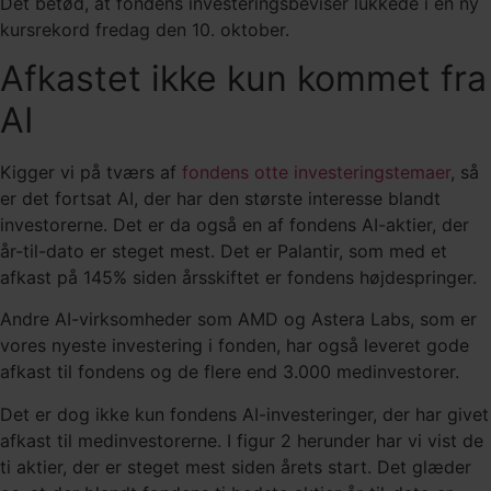
Det betød, at fondens investeringsbeviser lukkede i en ny
kursrekord fredag den 10. oktober.
Afkastet ikke kun kommet fra
AI
Kigger vi på tværs af
fondens otte investeringstemaer
, så
er det fortsat AI, der har den største interesse blandt
investorerne. Det er da også en af fondens AI-aktier, der
år-til-dato er steget mest. Det er Palantir, som med et
afkast på 145% siden årsskiftet er fondens højdespringer.
Andre AI-virksomheder som AMD og Astera Labs, som er
vores nyeste investering i fonden, har også leveret gode
afkast til fondens og de flere end 3.000 medinvestorer.
Det er dog ikke kun fondens AI-investeringer, der har givet
afkast til medinvestorerne. I figur 2 herunder har vi vist de
ti aktier, der er steget mest siden årets start. Det glæder