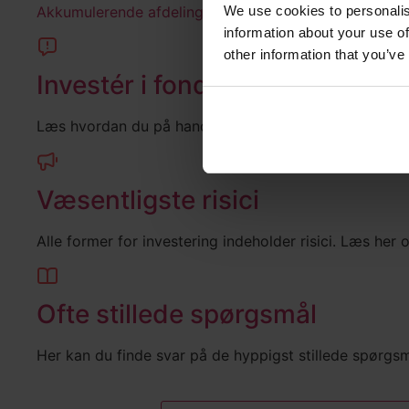
Akkumulerende afdeling
We use cookies to personalis
information about your use of
other information that you’ve
Investér i fonden
Læs hvordan du på handelsplatforme og i netbanker k
Væsentligste risici
Alle former for investering indeholder risici. Læs her
Ofte stillede spørgsmål
Her kan du finde svar på de hyppigst stillede spørgs