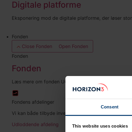
Digitale platforme
Eksponering mod de digitale platforme, der løser st
Fonden
Close Fonden
Open Fonden
Fonden
Fonden
Læs mere om fonden UCITS Horizon3 Innovation, strat
Fondens afdelinger
Consent
Vi kan både tilbyde investorer en udloddende og akk
Udloddende afdeling
This website uses cookies