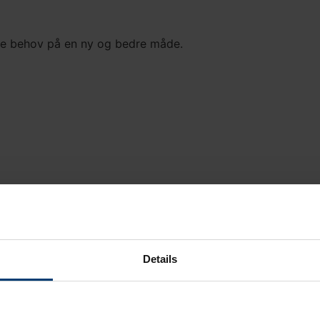
ore behov på en ny og bedre måde.
egien og risikostyringen.
Details
umulerende afdeling af fonden.