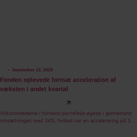
September 13, 2025
Fonden oplevede fortsat acceleration af
væksten i andet kvartal
Virksomhederne i fondens portefølje øgede i gennemsnit
omsætningen med 34%, hvilket var en accelerering på 3%
i forhold til første kvartal. Astera Labs voksede mest med
en vækst på hele 150%.