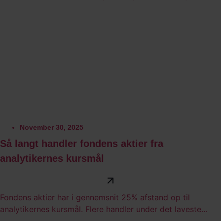
omsætningsvækst steg indtjeningen i gennemsnit 40%.
November 30, 2025
Så langt handler fondens aktier fra
analytikernes kursmål
Fondens aktier har i gennemsnit 25% afstand op til
analytikernes kursmål. Flere handler under det laveste
kursmål, mens kun én er overvurderet i forhold til det