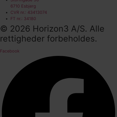
6710 Esbjerg
CVR nr.: 43413074
FT nr.: 34180
© 2026 Horizon3 A/S. Alle
rettigheder forbeholdes.
Facebook