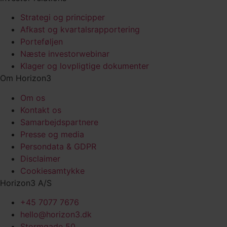
Strategi og principper
Afkast og kvartalsrapportering
Porteføljen
Næste investorwebinar
Klager og lovpligtige dokumenter
Om Horizon3
Om os
Kontakt os
Samarbejds­partnere
Presse og media
Persondata & GDPR
Disclaimer
Cookiesamtykke
Horizon3 A/S
+45 7077 7676
hello@horizon3.dk
Stormgade 50