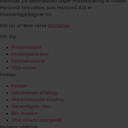
Indholdet på hjemmesiden udgør markedsføring af fonden
Horizon3 Innovation, som Horizon3 A/S er
investeringsrådgiver for.
Klik for at læse vores
disclaimer
.
Om dig
Privatinvestor
Holdingselskaber
Familiekontorer
VSO-midler
Fonden
Fonden
Udloddende afdeling
Akkumulerende afdeling
Væsentligste risici
Bliv investor
Ofte stillede spørgsmål
Investor relations