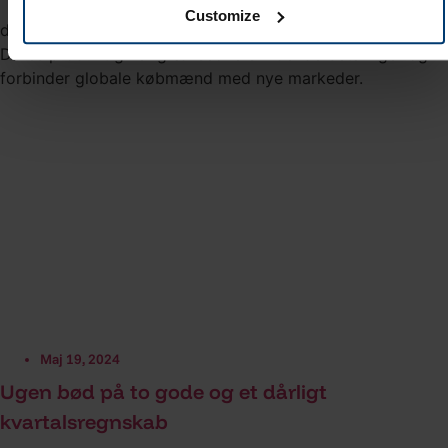
Customize
dLocal er en uruguayansk finansiel teknologivirksomhed.
Deres produkt giver grænseoverskridende betalinger og
forbinder globale købmænd med nye markeder.
Maj 19, 2024
Ugen bød på to gode og et dårligt
kvartalsregnskab