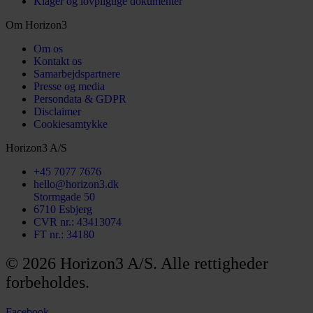
Klager og lovpligtige dokumenter
Om Horizon3
Om os
Kontakt os
Samarbejds­partnere
Presse og media
Persondata & GDPR
Disclaimer
Cookiesamtykke
Horizon3 A/S
+45 7077 7676
hello@horizon3.dk
Stormgade 50
6710 Esbjerg
CVR nr.: 43413074
FT nr.: 34180
© 2026 Horizon3 A/S. Alle rettigheder
forbeholdes.
Facebook