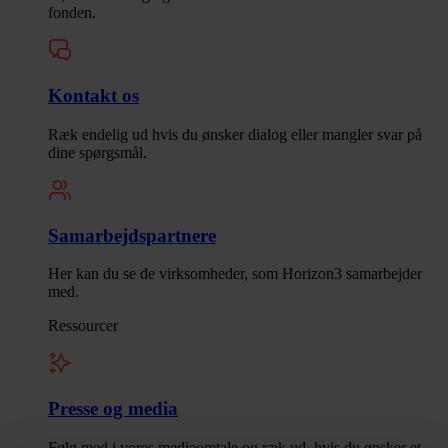
fonden.
Kontakt os
Ræk endelig ud hvis du ønsker dialog eller mangler svar på
dine spørgsmål.
Samarbejdspartnere
Her kan du se de virksomheder, som Horizon3 samarbejder
med.
Ressourcer
Presse og media
Følg med i vores medieomtale og ræk ud, hvis du ønsker et