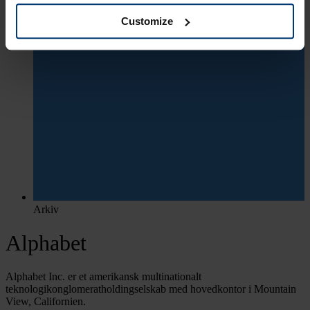
Customize
Arkiv
Alphabet
Alphabet Inc. er et amerikansk multinationalt
teknologikonglomeratholdingselskab med hovedkontor i Mountain
View, Californien.