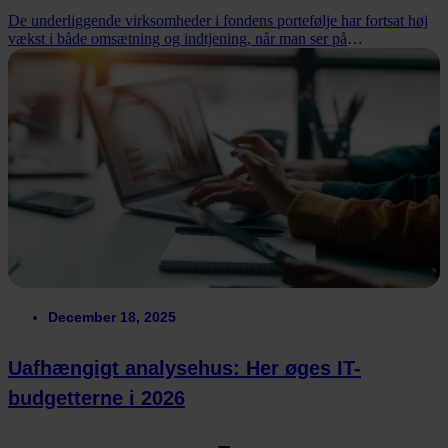
De underliggende virksomheder i fondens portefølje har fortsat høj
vækst i både omsætning og indtjening, når man ser på
regnskabstallene for fjerde kvartal.
December 18, 2025
Uafhængigt analysehus: Her øges IT-
budgetterne i 2026