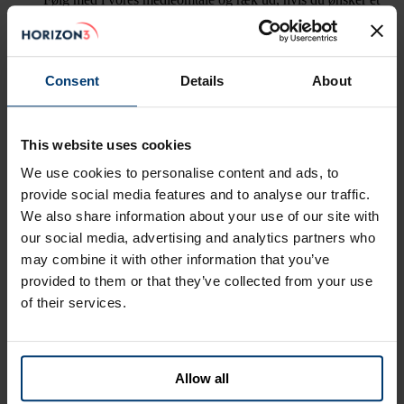
indspark til aktiedebatten.
Consent
Details
About
Persondata & GDPR
Vi værner om vores abonnenters privatliv og følger reglerne
inden for persondata og GDPR.
This website uses cookies
We use cookies to personalise content and ads, to
Disclaimer
provide social media features and to analyse our traffic.
Selv om vi er transparente i vores kommunikation, giver vi
We also share information about your use of our site with
aldrig investeringsanbefalinger.
our social media, advertising and analytics partners who
may combine it with other information that you’ve
provided to them or that they’ve collected from your use
Bliv investor
of their services.
Allow all