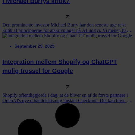
i Michael Burrys kritik?
Den prominente investor Michael Burry har den seneste uge rejst
kritik af principperne for afskrivninger på AI-udstyr. Vi mener, han
overser tre ting.
September 29, 2025
Integration mellem Shopify og ChatGPT
mulig trussel for Google
Shopify offentliggjorde i dag, at de bliver en af de første partnere i
OpenAI's nye e-handelsløsning 'Instant Checkout'. Det kan blive en
trussel mod Google Search.