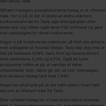
hale ind på Tesla.
Såfremt fredagens prisreduktionerne fredag er et offensivt
træk, tror vi på, at det vil skabe en endnu stærkere
konkurrencefordel for Tesla, øge efterspørgslen efter
deres biler (og måske også deres FSD software) og gøre
livet vanskeligere for deres konkurrenter.
Kigger vi på investorernes reaktioner, så faldt alle aktierne
med undtagelse af Hyundai tilbage. Tesla slap dog med et
fald på beskedne 0,94%, mens Ford og General Motors
faldt henholdsvis 5,29% og 4,75%. Også de tyske
producenter måtte se på, at værdien af deres
virksomheder faldt. Værst gik det ud over Volkswagen,
hvis aktiekurs fredag faldt med 2,94%.
Noget kan altså tyde på, at det indtil videre i hvert fald
ses som et offensivt træk fra Tesla.
Efter nyheden fredag ser vi med endnu større interesse
frem til Tesla’s næste earnings call, som heldigvis allerede