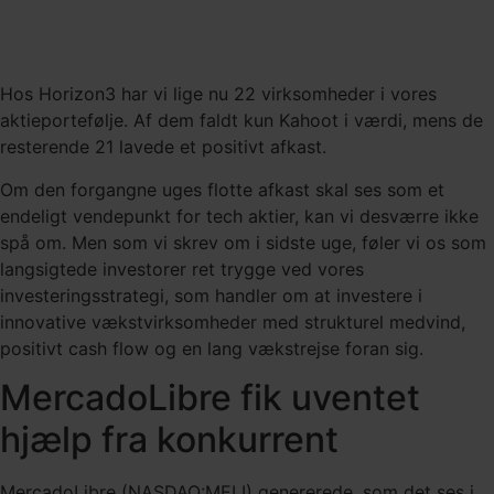
Hos Horizon3 har vi lige nu 22 virksomheder i vores
aktieportefølje. Af dem faldt kun Kahoot i værdi, mens de
resterende 21 lavede et positivt afkast.
Om den forgangne uges flotte afkast skal ses som et
endeligt vendepunkt for tech aktier, kan vi desværre ikke
spå om. Men som vi skrev om i sidste uge, føler vi os som
langsigtede investorer ret trygge ved vores
investeringsstrategi, som handler om at investere i
innovative vækstvirksomheder med strukturel medvind,
positivt cash flow og en lang vækstrejse foran sig.
MercadoLibre fik uventet
hjælp fra konkurrent
MercadoLibre (NASDAQ:MELI) genererede, som det ses i