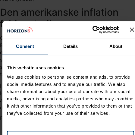
Den amerikanske inflation
falder stadig
Onsdag kom der friske inflationstal fra det amerikanske
Bureau of Labor Statistics. De viste, at inflationen for
Consent
Details
About
december var 6,5%, hvis man måler prisudvikling over de
seneste tolv måneder. Det var stort set som forventet og
samtidig markant lavere end for en måned siden, hvor
This website uses cookies
tallet lå på 7,1%.
We use cookies to personalise content and ads, to provide
social media features and to analyse our traffic. We also
I figur 1 herunder har vi vist inflationstallene for hele 2022.
share information about your use of our site with our social
Her kan man se, at inflationen toppede med 9,1% i juni og
media, advertising and analytics partners who may combine
at den siden er faldet med hele 260 basispoint til 6,5% i
it with other information that you’ve provided to them or that
december, som samtidig var årets laveste.
they’ve collected from your use of their services.
Figur 1 - Amerikanske inflationstal for 2022