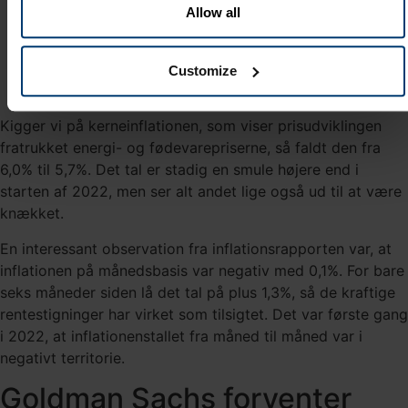
Allow all
Customize
Kigger vi på kerneinflationen, som viser prisudviklingen
fratrukket energi- og fødevarepriserne, så faldt den fra
6,0% til 5,7%. Det tal er stadig en smule højere end i
starten af 2022, men ser alt andet lige også ud til at være
knækket.
En interessant observation fra inflationsrapporten var, at
inflationen på månedsbasis var negativ med 0,1%. For bare
seks måneder siden lå det tal på plus 1,3%, så de kraftige
rentestigninger har virket som tilsigtet. Det var første gang
i 2022, at inflationenstallet fra måned til måned var i
negativt territorie.
Goldman Sachs forventer