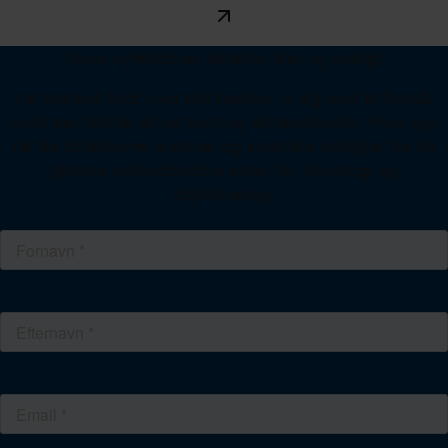
Vores nyhedsbrev adskiller støj og indsigt
I et marked fyldt med støj hjælper vi dig med at forstå,
hvad der faktisk driver tech og aktiemarkedet. Hver uge
får du datadrevne analyser og konkrete indsigter fra de
globale markedsledere inden for teknologi og
digitalisering.