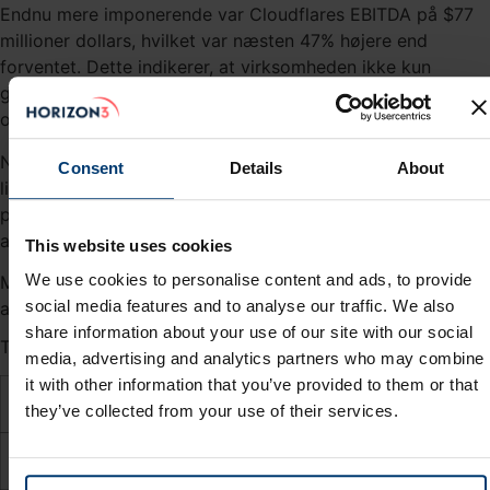
Endnu mere imponerende var Cloudflares EBITDA på $77
millioner dollars, hvilket var næsten 47% højere end
forventet. Dette indikerer, at virksomheden ikke kun
genererer mere indtægt, men også effektivt styrer deres
omkostninger og opnår en sund lønsomhed.
Nettooverskuddet per aktie, som var 0,16 dollars, oversteg
Consent
Details
About
ligeledes forventningerne med hele 62,7%. Dette er en
positiv indikation på deres evne til at levere værdi til sine
aktionærer.
This website uses cookies
We use cookies to personalise content and ads, to provide
Markedet tog særdeles godt imod resultatet og sendte
social media features and to analyse our traffic. We also
aktiekursen op med knap 14% om fredagen.
share information about your use of our site with our social
Tabel 1 - Nøgletal for tredje regnskabskvartal
media, advertising and analytics partners who may combine
it with other information that you’ve provided to them or that
Nøgletal
Realiseret
Forventet
Beat/Miss
they’ve collected from your use of their services.
Omsætning
$336 mio.
$331 mio.
+ 1,5%