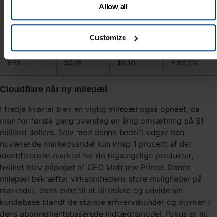
Allow all
EBITDA
$77,0 mio.
$52,5 mio.
+ 46,7%
Customize
EBIT
$42,5 mio.
$20,7 mio.
+ 108%
EPS
$0,16
$0,10
+ 62,7%
Cloudflare når ny milepæl
I tredje kvartal blev en vigtig milepæl også opnået, da
man for første gang oversteg en årlig omsætning på $1
milliard dollars. Selv med denne bedrift udgør den
nuværende markedsandel kun knap 1 procent af det
identificerede marked for de tilgængelige produkter,
hvilket blev påpeget af CEO Matthew Prince. Denne
milepæl bekræfter virksomhedens store muligheder på
markedet, dens evne til at tiltrække og udvide sin
kundebase blandt de største erhvervskunder og styrken i
dens abonnementsbaserede indtægtsmodel. Fokus er nu