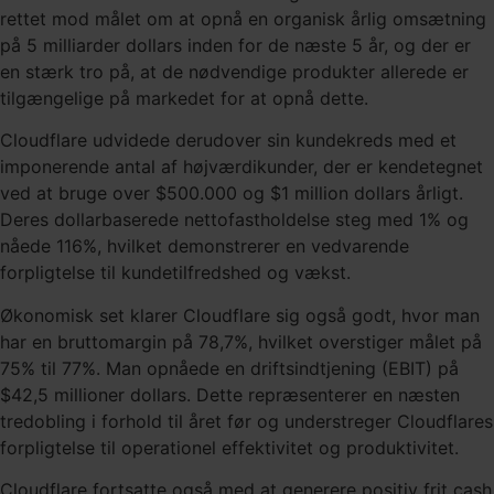
rettet mod målet om at opnå en organisk årlig omsætning
på 5 milliarder dollars inden for de næste 5 år, og der er
en stærk tro på, at de nødvendige produkter allerede er
tilgængelige på markedet for at opnå dette.
Cloudflare udvidede derudover sin kundekreds med et
imponerende antal af højværdikunder, der er kendetegnet
ved at bruge over $500.000 og $1 million dollars årligt.
Deres dollarbaserede nettofastholdelse steg med 1% og
nåede 116%, hvilket demonstrerer en vedvarende
forpligtelse til kundetilfredshed og vækst.
Økonomisk set klarer Cloudflare sig også godt, hvor man
har en bruttomargin på 78,7%, hvilket overstiger målet på
75% til 77%. Man opnåede en driftsindtjening (EBIT) på
$42,5 millioner dollars. Dette repræsenterer en næsten
tredobling i forhold til året før og understreger Cloudflares
forpligtelse til operationel effektivitet og produktivitet.
Cloudflare fortsatte også med at generere positiv frit cash