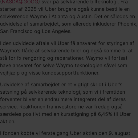
(
NASDAQ:GOOG
) svar på selvkørende bilteknologi. Fra
starten af 2025 vil Uber brugere også kunne bestille en
selvkørende Waymo i Atlanta og Austin. Det er således en
udvidelse af samarbejdet, som allerede inkluderer Phoenix,
San Francisco og Los Angeles.
I den udvidede aftale vil Uber få ansvaret for styringen af
Waymo’s flåde af selvkørende biler og også komme til at
stå for fx rengøring og reparationer. Waymo vil fortsat
have ansvaret for selve Waymo teknologien såvel som
vejhjælp og visse kundesupportfunktioner.
Udvidelse af samarbejdet er et vigtigt skridt i Uber’s
satsning på selvkørende teknologi, som vi i fremtiden
forventer bliver en endnu mere integreret del af deres
service. Reaktionen fra investorerne var fredag også
særdeles positivt med en kursstigning på 6,45% til Uber
aktien.
I fonden købte vi første gang Uber aktien den 9. august