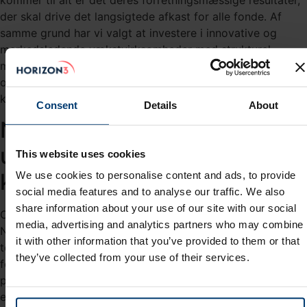
kommer til alt er det deres forretningsmæssige resultater,
der skal drive det langsigtede afkast for alle fonde. Af
samme grund har vi valgt at investere i innovative og
markedsledende vækstvirksomheder med strukturel
medvind, voksende cash flow, stærke finansielle balancer
og dygtige ledelser, der også selv har hånden på
kogepladen.
Consent
Details
About
Nvidia aktien stiger efter
udtalelse på Goldman Sachs
This website uses cookies
konference
We use cookies to personalise content and ads, to provide
social media features and to analyse our traffic. We also
share information about your use of our site with our social
Onsdag var Jensen Huang, som er CEO og grundlægger af
media, advertising and analytics partners who may combine
Nvidia (
NASDAQ:NVDA
) inviteret til at tale på en
it with other information that you’ve provided to them or that
teknologikonference arrangeret af Goldman Sachs. Her
they’ve collected from your use of their services.
fortalte han, at efterspørgslen efter deres nye Blackwell
platform er meget større end udbuddet. Og endda i sådan
en grad, at det har skabt store frustrationer hos flere