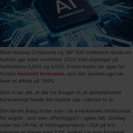
Både Nasdaq Composite og S&P 500 indeksene havde sin
bedste uge siden november 2022 med stigninger på
henholdsvis 5,95% og 4,02%. Endnu bedre var ugen for
fonden
Horizon3 Innovation
, som den seneste uge har
lavet et afkast på 7,69%.
Som vi ser det, er der tre årsager til, at aktiemarkedet
kursmæssigt havde den bedste uge i næsten to år.
Den første årsag finder man i de amerikanske inflationstal
for august , som blev offentliggjort i ugens løb. Onsdag
viste nye CPI tal, at forbrugerpriserne i USA på tolv
måneder er steget med 2,5%, hvilket var som forventet.