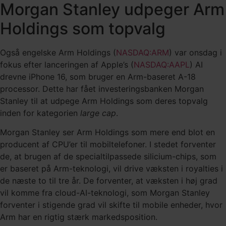
Morgan Stanley udpeger Arm
Holdings som topvalg
Også engelske Arm Holdings (
NASDAQ:ARM
) var onsdag i
fokus efter lanceringen af Apple’s (
NASDAQ:AAPL
) AI
drevne iPhone 16, som bruger en Arm-baseret A-18
processor. Dette har fået investeringsbanken Morgan
Stanley til at udpege Arm Holdings som deres topvalg
inden for kategorien
large cap
.
Morgan Stanley ser Arm Holdings som mere end blot en
producent af CPU’er til mobiltelefoner. I stedet forventer
de, at brugen af de specialtilpassede silicium-chips, som
er baseret på Arm-teknologi, vil drive væksten i royalties i
de næste to til tre år. De forventer, at væksten i høj grad
vil komme fra cloud-AI-teknologi, som Morgan Stanley
forventer i stigende grad vil skifte til mobile enheder, hvor
Arm har en rigtig stærk markedsposition.