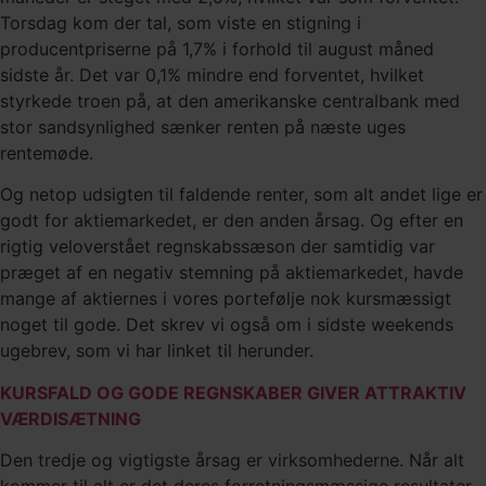
Torsdag kom der tal, som viste en stigning i
producentpriserne på 1,7% i forhold til august måned
sidste år. Det var 0,1% mindre end forventet, hvilket
styrkede troen på, at den amerikanske centralbank med
stor sandsynlighed sænker renten på næste uges
rentemøde.
Og netop udsigten til faldende renter, som alt andet lige er
godt for aktiemarkedet, er den anden årsag. Og efter en
rigtig veloverstået regnskabssæson der samtidig var
præget af en negativ stemning på aktiemarkedet, havde
mange af aktiernes i vores portefølje nok kursmæssigt
noget til gode. Det skrev vi også om i sidste weekends
ugebrev, som vi har linket til herunder.
KURSFALD OG GODE REGNSKABER GIVER ATTRAKTIV
VÆRDISÆTNING
Den tredje og vigtigste årsag er virksomhederne. Når alt