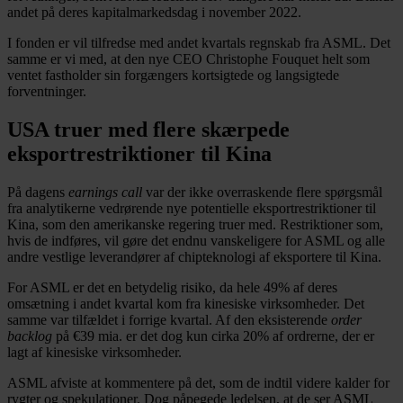
andet på deres kapitalmarkedsdag i november 2022.
I fonden er vil tilfredse med andet kvartals regnskab fra ASML. Det
samme er vi med, at den nye CEO Christophe Fouquet helt som
ventet fastholder sin forgængers kortsigtede og langsigtede
forventninger.
USA truer med flere skærpede
eksportrestriktioner til Kina
På dagens
earnings call
var der ikke overraskende flere spørgsmål
fra analytikerne vedrørende nye potentielle eksportrestriktioner til
Kina, som den amerikanske regering truer med. Restriktioner som,
hvis de indføres, vil gøre det endnu vanskeligere for ASML og alle
andre vestlige leverandører af chipteknologi af eksportere til Kina.
For ASML er det en betydelig risiko, da hele 49% af deres
omsætning i andet kvartal kom fra kinesiske virksomheder. Det
samme var tilfældet i forrige kvartal. Af den eksisterende
order
backlog
på €39 mia. er det dog kun cirka 20% af ordrerne, der er
lagt af kinesiske virksomheder.
ASML afviste at kommentere på det, som de indtil videre kalder for
rygter og spekulationer. Dog påpegede ledelsen, at de ser ASML