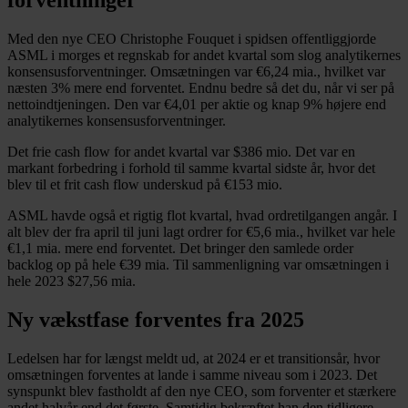
forventninger
Med den nye CEO
Christophe Fouquet i spidsen offentliggjorde
ASML i morges et regnskab for andet kvartal som slog analytikernes
konsensusforventninger. Omsætningen var €6,24 mia., hvilket var
næsten 3% mere end forventet. Endnu bedre så det du, når vi ser på
nettoindtjeningen. Den var €4,01 per aktie og knap 9% højere end
analytikernes konsensusforventninger.
Det frie cash flow for andet kvartal var $386 mio. Det var en
markant forbedring i forhold til samme kvartal sidste år, hvor det
blev til et frit cash flow underskud på €153 mio.
ASML havde også et rigtig flot kvartal, hvad ordretilgangen angår. I
alt blev der fra april til juni lagt ordrer for €5,6 mia., hvilket var hele
€1,1 mia. mere end forventet. Det bringer den samlede order
backlog op på hele €39 mia. Til sammenligning var omsætningen i
hele 2023 $27,56 mia.
Ny vækstfase forventes fra 2025
Ledelsen har for længst meldt ud, at 2024 er et transitionsår, hvor
omsætningen forventes at lande i samme niveau som i 2023. Det
synspunkt blev fastholdt af den nye CEO, som forventer et stærkere
andet halvår end det første. Samtidig bekræftet han den tidligere