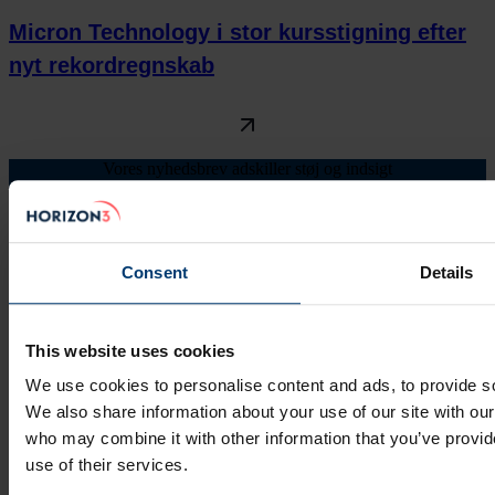
Micron Technology i stor kursstigning efter
nyt rekordregnskab
Vores nyhedsbrev adskiller støj og indsigt
I et marked fyldt med støj hjælper vi dig med at forstå, hvad der
faktisk driver tech og aktiemarkedet. Hver uge får du datadrevne
analyser og konkrete indsigter fra de globale markedsledere inden
for teknologi og digitalisering.
Consent
Details
This website uses cookies
We use cookies to personalise content and ads, to provide soc
We also share information about your use of our site with our
who may combine it with other information that you’ve provid
use of their services.