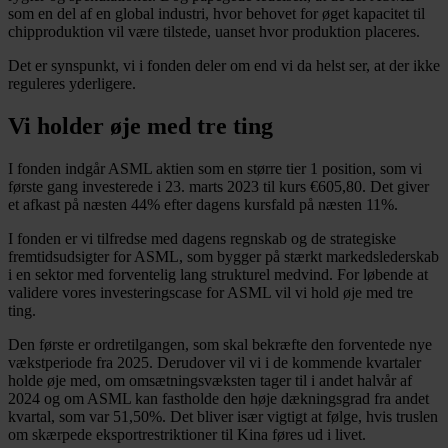
som en del af en global industri, hvor behovet for øget kapacitet til
chipproduktion vil være tilstede, uanset hvor produktion placeres.
Det er synspunkt, vi i fonden deler om end vi da helst ser, at der ikke
reguleres yderligere.
Vi holder øje med tre ting
I fonden indgår ASML aktien som en større tier 1 position, som vi
første gang investerede i 23. marts 2023 til kurs €605,80. Det giver
et afkast på næsten 44% efter dagens kursfald på næsten 11%.
I fonden er vi tilfredse med dagens regnskab og de strategiske
fremtidsudsigter for ASML, som bygger på stærkt markedslederskab
i en sektor med forventelig lang strukturel medvind. For løbende at
validere vores investeringscase for ASML vil vi hold øje med tre
ting.
Den første er ordretilgangen, som skal bekræfte den forventede nye
vækstperiode fra 2025. Derudover vil vi i de kommende kvartaler
holde øje med, om omsætningsvæksten tager til i andet halvår af
2024 og om ASML kan fastholde den høje dækningsgrad fra andet
kvartal, som var 51,50%. Det bliver især vigtigt at følge, hvis truslen
om skærpede eksportrestriktioner til Kina føres ud i livet.