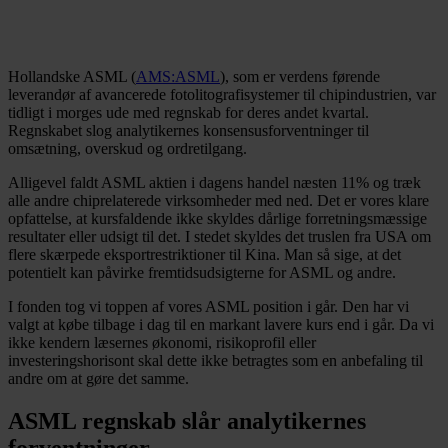
Hollandske ASML (
AMS:ASML
), som er verdens førende
leverandør af avancerede fotolitografisystemer til chipindustrien, var
tidligt i morges ude med regnskab for deres andet kvartal.
Regnskabet slog analytikernes konsensusforventninger til
omsætning, overskud og ordretilgang.
Alligevel faldt ASML aktien i dagens handel næsten 11% og træk
alle andre chiprelaterede virksomheder med ned. Det er vores klare
opfattelse, at kursfaldende ikke skyldes dårlige forretningsmæssige
resultater eller udsigt til det. I stedet skyldes det truslen fra USA om
flere skærpede eksportrestriktioner til Kina. Man så sige, at det
potentielt kan påvirke fremtidsudsigterne for ASML og andre.
I fonden tog vi toppen af vores ASML position i går. Den har vi
valgt at købe tilbage i dag til en markant lavere kurs end i går. Da vi
ikke kendern læsernes økonomi, risikoprofil eller
investeringshorisont skal dette ikke betragtes som en anbefaling til
andre om at gøre det samme.
ASML regnskab slår analytikernes