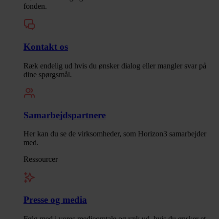
fonden.
Kontakt os
Ræk endelig ud hvis du ønsker dialog eller mangler svar på
dine spørgsmål.
Samarbejdspartnere
Her kan du se de virksomheder, som Horizon3 samarbejder
med.
Ressourcer
Presse og media
Følg med i vores medieomtale og ræk ud, hvis du ønsker et