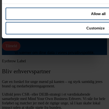
Allow all
Customize
E-mail
Tilmeld
Vi værner om dine data i vores privatlivspolitik.
Eyebrow Label
Bliv erhvervspartner
Gør en forskel for unge mænd på kanten – og styrk samtidig jeres
brand og medarbejderengagement.
Udfold jeres CSR- eller DEIB-strategi i et værdiskabende
samarbejde med Mind Your Own Business Erhverv. Vi står for hele
forløbet og matcher jer med de rigtige unge, så I kan skabe lokal
impact uden at skulle starte fra bunden.