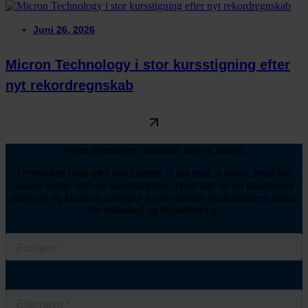
Juni 26, 2026
Micron Technology i stor kursstigning efter
nyt rekordregnskab
Vores nyhedsbrev adskiller støj og indsigt
I et marked fyldt med støj hjælper vi dig med at forstå, hvad der
faktisk driver tech og aktiemarkedet. Hver uge får du datadrevne
analyser og konkrete indsigter fra de globale markedsledere inden
for teknologi og digitalisering.