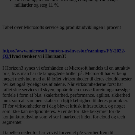
milliarder og steg 11 %.
Tabel over Microsofts service og produktudviklingen i procent
https://www.microsoft.com/en-us/investor/earnings/FY-2022-
Q3/
Hvad tænker vi i Horizon3?
I Horizon3 synes vi efterhånden at Microsoft handels til en attraktiv
pris, hvis man har de langsigtede briller på. Microsoft har virkelig
meget medvind med at få løftet virksomheder til deres cloudtjenester,
hvilket også tydeligt ses af talene. Når virksomhederne først har
løftet sine services til skyen, opnår de en masse forretningsmæssige
fordele i form af bl.a. skalerbarhed, performance, agilitet, sikkerhed
mm. som alt sammen skaber en høj klæbrighed til deres produkter.
IT for virksomheder er i dag blevet kritisk infrastruktur, og noget
som ikke kan nedprioriteres. Vi er derfor ikke bekymret for de
konjunkturudsving som vi ser i markedet inden for cloud og tech
segmentet.
I tabellen nedenfor har vi vist forventet p/e værdier frem til