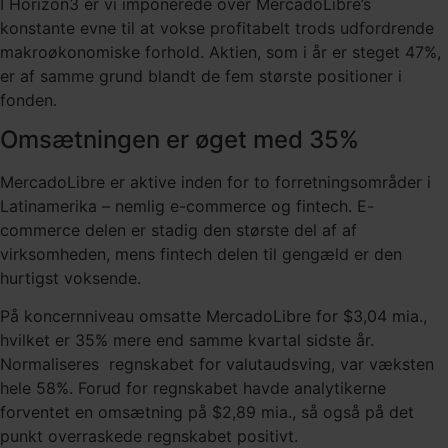
I Horizon3 er vi imponerede over MercadoLibre’s
konstante evne til at vokse profitabelt trods udfordrende
makroøkonomiske forhold. Aktien, som i år er steget 47%,
er af samme grund blandt de fem største positioner i
fonden.
Omsætningen er øget med 35%
MercadoLibre er aktive inden for to forretningsområder i
Latinamerika – nemlig e-commerce og fintech. E-
commerce delen er stadig den største del af af
virksomheden, mens fintech delen til gengæld er den
hurtigst voksende.
På koncernniveau omsatte MercadoLibre for $3,04 mia.,
hvilket er 35% mere end samme kvartal sidste år.
Normaliseres regnskabet for valutaudsving, var væksten
hele 58%. Forud for regnskabet havde analytikerne
forventet en omsætning på $2,89 mia., så også på det
punkt overraskede regnskabet positivt.