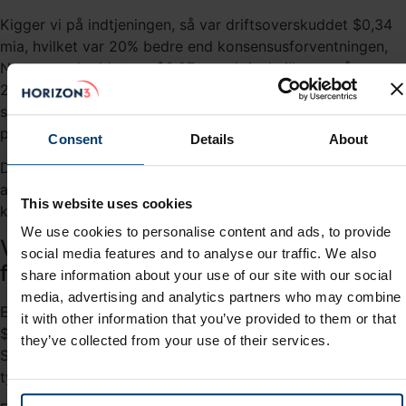
Kigger vi på indtjeningen, så var driftsoverskuddet $0,34
mia, hvilket var 20% bedre end konsensusforventningen,
Nettooverskuddet var $3,97 per aktie, hvilket også var
20% bedre end ventet. Det var samtidig 205% mere end
sidste års nettooverskud for første kvartal, som var $1,30
per aktie.
Consent
Details
About
Det frie cash flow for første kvartal var $0,16 mia. og 5%
af omsætningen. Kvartalet sluttede med $3,5 mia. i
This website uses cookies
kontantlignende aktiver.
We use cookies to personalise content and ads, to provide
Voldgraven om e-commerce
social media features and to analyse our traffic. We also
forretningen vokser
share information about your use of our site with our social
media, advertising and analytics partners who may combine
E-commerce forretningen omsatte i første kvartal for
it with other information that you’ve provided to them or that
$1,68 mia., hvilket er 31% mere end for et år siden.
they’ve collected from your use of their services.
Størstedelen af omsætningen kommer fra Brasilien, hvilket
tydeligt ses i figur 1 herunder.