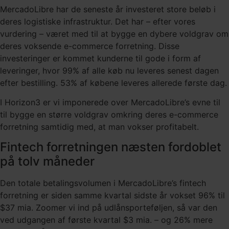
MercadoLibre har de seneste år investeret store beløb i
deres logistiske infrastruktur. Det har – efter vores
vurdering – været med til at bygge en dybere voldgrav om
deres voksende e-commerce forretning. Disse
investeringer er kommet kunderne til gode i form af
leveringer, hvor 99% af alle køb nu leveres senest dagen
efter bestilling. 53% af købene leveres allerede første dag.
I Horizon3 er vi imponerede over MercadoLibre’s evne til
til bygge en større voldgrav omkring deres e-commerce
forretning samtidig med, at man vokser profitabelt.
Fintech forretningen næsten fordoblet
på tolv måneder
Den totale betalingsvolumen i MercadoLibre’s fintech
forretning er siden samme kvartal sidste år vokset 96% til
$37 mia. Zoomer vi ind på udlånsporteføljen, så var den
ved udgangen af første kvartal $3 mia. – og 26% mere