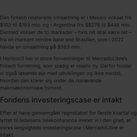
Den fintech relaterede omsætning er i Mexico vokset fra
$102 til $193 mio. og i Argentina fra $$278 til $448 mio.
Dermed vokser de to markeder – hvis ret skal være ret –
fra en markant mindre base end Brasilien, som i 2022
havde en omsætning på $563 mio.
I Horizon3 har vi store forventninger til MercadoLibre’s
fintech forretning, som stadig er relativ ny. Derfor holder
vi også løbende øje med udviklingen og ikke mindst,
hvordan den klarer sig under de nuværende
makroøkonomiske forhold.
Fondens investeringscase er intakt
Efter at have gennemgået regnskabet for første kvartal og
lyttet til ledelsens telekonference mener vi i den grad, at
vores langsigtede investeringscase i MercadoLibre er
intakt.