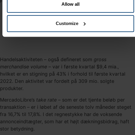
Figur 1 - E-commerce omsætning i mio.$
Allow all
Customize
Handelsaktiviteten – også defineret som
gross
merchandise volume
– var i første kvartal $9,4 mia.,
hvilket er en stigning på 43% i forhold til første kvartal
2022. Den aktivitet var fordelt på 309 mio. solgte
produkter.
MercadoLibre’s
take rate
– som er det tjente beløb per
transaktion – er i løbet af de seneste tolv måneder steget
fra 16,7% til 17,8%. I det regnestykke har de voksende
annonceindtægter, som har et højt dækningsbidrag, haft
stor betydning.