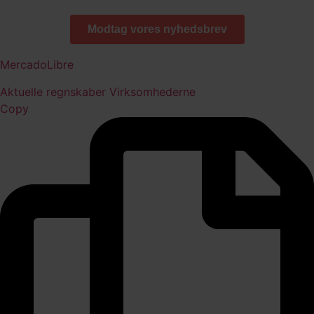
MercadoLibre
Aktuelle regnskaber
Virksomhederne
Copy