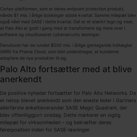
Cortex-platformen, som er deres endpoint protection produkt,
nåede $1 mia. i årlige bookinger sidste kvartal. Samme milepæl blev
også nået med SASE i dette kvartal. Det er et stærkt tegn og viser,
at Palo Alto er godt i gang med at transformere sig mere over i
software og cloudbaseret cybersecurity løsninger.
Derudover har de rundet $500 mio. i årlige gentagende indtægter
(ARR) fra Prisma Cloud, som blot understreger, at kunderne
adoptere de nye produkter til sig.
Palo Alto fortsætter med at blive
anerkendt
De positive nyheder fortsætter for Palo Alto Networks. De
er netop blevet anerkendt som den eneste leder i Gartners
allerførste enkeltleverandør SASE Magic Quadrant, der
blev offentliggjort onsdag. Dette markerer en vigtig
milepæl for virksomheden – og bekræfter deres
førerposition inden for SASE-løsninger.