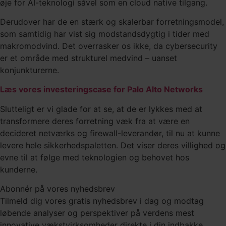
øje for AI-teknologi såvel som en cloud native tilgang.
Derudover har de en stærk og skalerbar forretningsmodel,
som samtidig har vist sig modstandsdygtig i tider med
makromodvind. Det overrasker os ikke, da cybersecurity
er et område med strukturel medvind – uanset
konjunkturerne.
Læs vores investeringscase for Palo Alto Networks
Slutteligt er vi glade for at se, at de er lykkes med at
transformere deres forretning væk fra at være en
decideret netværks og firewall-leverandør, til nu at kunne
levere hele sikkerhedspaletten. Det viser deres villighed og
evne til at følge med teknologien og behovet hos
kunderne.
Abonnér på vores
nyhedsbrev
Tilmeld dig vores gratis nyhedsbrev i dag og modtag
løbende analyser og perspektiver på verdens mest
innovative vækstvirksomheder direkte i din indbakke.