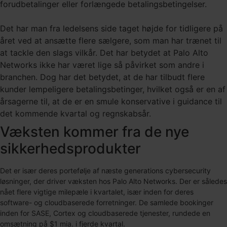
forudbetalinger eller forlængede betalingsbetingelser.
Det har man fra ledelsens side taget højde for tidligere på
året ved at ansætte flere sælgere, som man har trænet til
at tackle den slags vilkår. Det har betydet at Palo Alto
Networks ikke har været lige så påvirket som andre i
branchen. Dog har det betydet, at de har tilbudt flere
kunder lempeligere betalingsbetinger, hvilket også er en af
årsagerne til, at de er en smule konservative i guidance til
det kommende kvartal og regnskabsår.
Væksten kommer fra de nye
sikkerhedsprodukter
Det er især deres portefølje af næste generations cybersecurity
løsninger, der driver væksten hos Palo Alto Networks. Der er således
nået flere vigtige milepæle i kvartalet, især inden for deres
software- og cloudbaserede forretninger. De samlede bookinger
inden for SASE, Cortex og cloudbaserede tjenester, rundede en
omsætning på $1 mia. i fjerde kvartal.