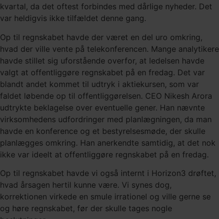
kvartal, da det oftest forbindes med dårlige nyheder. Det
var heldigvis ikke tilfældet denne gang.
Op til regnskabet havde der været en del uro omkring,
hvad der ville vente på telekonferencen. Mange analytikere
havde stillet sig uforstående overfor, at ledelsen havde
valgt at offentliggøre regnskabet på en fredag. Det var
blandt andet kommet til udtryk i aktiekursen, som var
faldet løbende op til offentliggørelsen. CEO Nikesh Arora
udtrykte beklagelse over eventuelle gener. Han nævnte
virksomhedens udfordringer med planlægningen, da man
havde en konference og et bestyrelsesmøde, der skulle
planlægges omkring. Han anerkendte samtidig, at det nok
ikke var ideelt at offentliggøre regnskabet på en fredag.
Op til regnskabet havde vi også internt i Horizon3 drøftet,
hvad årsagen hertil kunne være. Vi synes dog,
korrektionen virkede en smule irrationel og ville gerne se
og høre regnskabet, før der skulle tages nogle