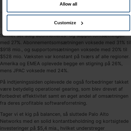
Allow all
EBIT
EBIT
$490 mio.
+13,4%
EPS
$1,44
$1,29
+12,0%
Customize
Samlet set steg abonnements- og supportomsætningen
med 27%. Abonnementsomsætningen voksede med 31% til
$918 mio., og supportomsætningen voksede med 20% til
$528 mio. Væksten var konstant på tværs af alle regioner.
Amerika og EMEA oplevede begge en stigning på 26%,
mens JPAC voksede med 24%.
På indtjeningssiden oplevede de også forbedringer takket
være betydelig operationel gearing, som blev drevet af
forbedret effektivitet samt en øget andel af omsætningen
fra deres profitable softwareforretning.
Tager vi et kig på balancen, så sluttede Palo Alto
Networks med en solid kontantbeholdning og kortsigtede
investeringer på $5,4 mia., hvilket understreger