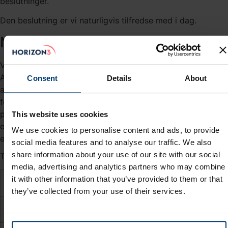
beslutninger.
Den beslutning er vi naturligvis tilfredse med i dag.
Nøgletalene fra regnskabet
Vi har i tabel 1 nedenfor vist de vigtigste nøgletal fra Palo
Alto Networks regnskab for fjerde kvartal. Tabellen viser,
Consent
Details
About
at omsætningen var $1,95 mia., som var 0,2% mindre end
forventet af analytikerne. Driftsresultatet (EBIT) landede
på $556 mio., hvilket var 13,4% mere end forventet. Man
This website uses cookies
overraskede også positivt på nettooverskuddet, som
We use cookies to personalise content and ads, to provide
endte på $1,44 per aktie og 12% mere end forventet.
social media features and to analyse our traffic. We also
share information about your use of our site with our social
Tabel 1 - Nøgletal for andet regnskabskvartal
media, advertising and analytics partners who may combine
it with other information that you’ve provided to them or that
Nøgletal
Realiseret
Forventet
Beat/Miss
they’ve collected from your use of their services.
Omsætning
$1,95 mia.
$1,96 mia.
-0,2%