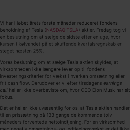
Vi har i løbet årets første måneder reduceret fondens
beholdning af Tesla (
NASDAQ:TSLA
) aktier. Fredag tog vi
en beslutning om at sælge de sidste efter en uge, hvor
kursen i kølvandet på et skuffende kvartalsregnskab er
steget næsten 25%.
Vores beslutning om at sælge Tesla aktien skyldes, at
virksomheden ikke længere lever op til fondens
investeringskriterier for vækst i hverken omsætning eller
frit cash flow. Derudover er vi efter tirsdagens
earnings
call
heller ikke overbeviste om, hvor CEO Elon Musk har sit
fokus.
Det er heller ikke uvæsentlig for os, at Tesla aktien handler
til en prissætning på 133 gange de kommende tolv
måneders forventede nettoindtjening. For en virksomhed
med negativ omsætnings- og indtjeningsvækst er det ikke