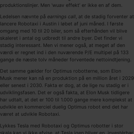
produktionslinjer. Men ‘wuav effekt’ er ikke en af dem.
Ledelsen nævnte på
earnings call
, at de stadig forventer at
lancere Robotaxi i Austin i løbet af juni måned. I første
omgang med 10 til 20 biler, som så efterhånden vil blive
skaleret i antal og udbredt til andre byer. Det finder vi
stadig interessant. Men vi mener også, at meget af den
værdi er regnet ind i den nuværende P/E multipel på 133
gange de næste tolv måneder forventede nettoindtjening.
Det samme gælder for Optimus robotterne, som Elon
Musk mener kan nå en produktion på en million året i 2029
eller senest i 2030. Fakta er dog, at de lige nu stadig er i
udviklingsfasen. Det er også fakta, at Elon Musk tidligere
har udtalt, at det er 100 til 1.000 gange mere komplekst at
udvikle en kommerciel duelig Optimus robot end det har
været at udvikle Robotaxi.
Lykkes Tesla med Robotaxi og Optimus robotter i stor
skala kan vi ikke afvise, at Tesla igen bliver en investérbar