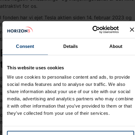
attraktivt for os.
I fonden har vi ejet Tesla aktien siden 14. februar 2023 og
frem til fredag, hvor vi solgte de sidste aktier. Med salget
realiserer fonden en samlet gevinst på knap 40% i forhold
til den gennemsnitlige købspris.
Consent
Details
About
Bilsalget er faldet 22% på
tolv måneder
This website uses cookies
We use cookies to personalise content and ads, to provide
Starter vi med omsætningen, så er den siden første
social media features and to analyse our traffic. We also
kvartal sidste år faldet fra $21,3 mia. til $19,3 mia.
share information about your use of our site with our social
svarende til en negativ vækst på 9%. Det var 9% under
media, advertising and analytics partners who may combine
analytikernes konsensusestimat, som havde forventet
it with other information that you’ve provided to them or that
nulvækst. Forholder vi os kun til bilforretningen, så er
they’ve collected from your use of their services.
omsætningen som vist i figur 1 herunder faldet fra $16,46
mia. til $12,93 mia. svarende til en negativ vækst på 22%.
Figur 1 - Omsætningen i Tesla's bilforretning