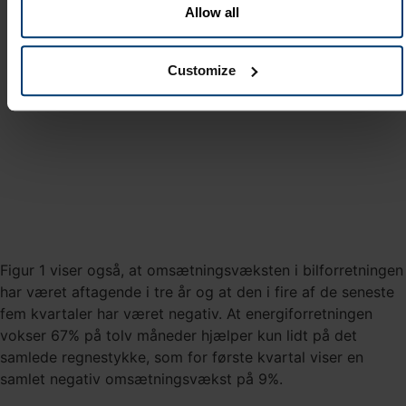
Allow all
Customize
Figur 1 viser også, at omsætningsvæksten i bilforretningen
har været aftagende i tre år og at den i fire af de seneste
fem kvartaler har været negativ. At energiforretningen
vokser 67% på tolv måneder hjælper kun lidt på det
samlede regnestykke, som for første kvartal viser en
samlet negativ omsætningsvækst på 9%.