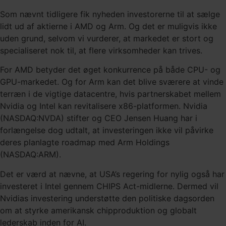
Som nævnt tidligere fik nyheden investorerne til at sælge
lidt ud af aktierne i AMD og Arm. Og det er muligvis ikke
uden grund, selvom vi vurderer, at markedet er stort og
specialiseret nok til, at flere virksomheder kan trives.
For AMD betyder det øget konkurrence på både CPU- og
GPU-markedet. Og for Arm kan det blive sværere at vinde
terræn i de vigtige datacentre, hvis partnerskabet mellem
Nvidia og Intel kan revitalisere x86-platformen. Nvidia
(NASDAQ:NVDA) stifter og CEO Jensen Huang har i
forlængelse dog udtalt, at investeringen ikke vil påvirke
deres planlagte roadmap med Arm Holdings
(NASDAQ:ARM).
Det er værd at nævne, at USA’s regering for nylig også har
investeret i Intel gennem CHIPS Act-midlerne. Dermed vil
Nvidias investering understøtte den politiske dagsorden
om at styrke amerikansk chipproduktion og globalt
lederskab inden for AI.