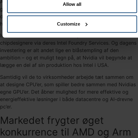
AI-chips hos TSMC (NYSE:TSM) i Taiwan. Men både den
Allow all
geopolitiske usikkerhed og kapacitetsbegrænsninger gør
det nødvendigt for Nvidia at kigge mod alternativer. Og
her kommer Intel ind i billedet.
Customize
Intel har en ambition om at blive producent for andre
chipdesignere via deres Intel Foundry Services. Og dagens
investering er alt andet lige en blåstempling af den
ambition – og et muligt tegn på, at Nvidia vil begynde at
lægge en del af sin produktion hos Intel i USA.
Samtidig vil de to virksomheder arbejde tæt sammen om
at designe CPU’er, som spiller bedre sammen med Nvidias
egne GPU’er. Det åbner mulighed for mere effektive og
energieffektive løsninger i både datacentre og AI-drevne
pc’er.
Markedet frygter øget
konkurrence til AMD og Arm