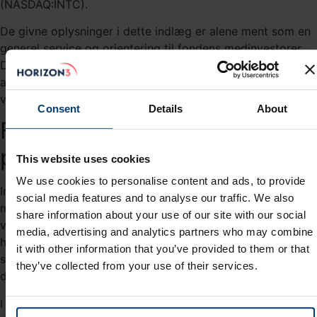
(NASDAQ:INTC).
De givne oplysninger i dette indlæg er alene ment som en
generel service og orientering til fondens medinvestorer.
De skal ikke ses som en anbefaling om at købe eller sælge
aktier i de omtalte virksomheder. Læs eventuelt mere om
vores disclaimer
her
.
Consent
Details
About
Fra rivaler til strategiske
partnere
This website uses cookies
We use cookies to personalise content and ads, to provide
Investeringen, som svarer til cirka 4% af Intels
social media features and to analyse our traffic. We also
markedsværdi, skal ikke ses som et udtryk for, at Nvidia
share information about your use of our site with our social
vil overtage deres tidligere rival. Som vi vurderer nyheden,
media, advertising and analytics partners who may combine
handler det mere om adgang til produktionskapacitet og
it with other information that you’ve provided to them or that
strategisk samarbejde om fremtidige chip- og
they’ve collected from your use of their services.
datacenterløsninger.
I dag produceres langt størstedelen af Nvidias avancerede