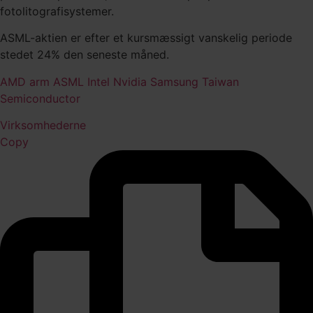
fotolitografisystemer.
ASML-aktien er efter et kursmæssigt vanskelig periode
stedet 24% den seneste måned.
AMD
arm
ASML
Intel
Nvidia
Samsung
Taiwan
Semiconductor
Virksomhederne
Copy