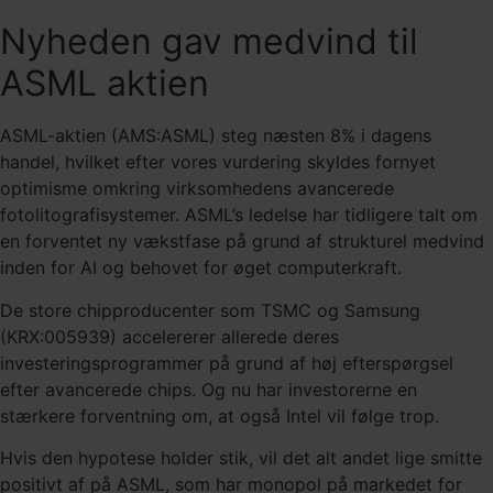
Nyheden gav medvind til
ASML aktien
ASML-aktien (AMS:ASML) steg næsten 8% i dagens
handel, hvilket efter vores vurdering skyldes fornyet
optimisme omkring virksomhedens avancerede
fotolitografisystemer. ASML’s ledelse har tidligere talt om
en forventet ny vækstfase på grund af strukturel medvind
inden for AI og behovet for øget computerkraft.
De store chipproducenter som TSMC og Samsung
(KRX:005939) accelererer allerede deres
investeringsprogrammer på grund af høj efterspørgsel
efter avancerede chips. Og nu har investorerne en
stærkere forventning om, at også Intel vil følge trop.
Hvis den hypotese holder stik, vil det alt andet lige smitte
positivt af på ASML, som har monopol på markedet for