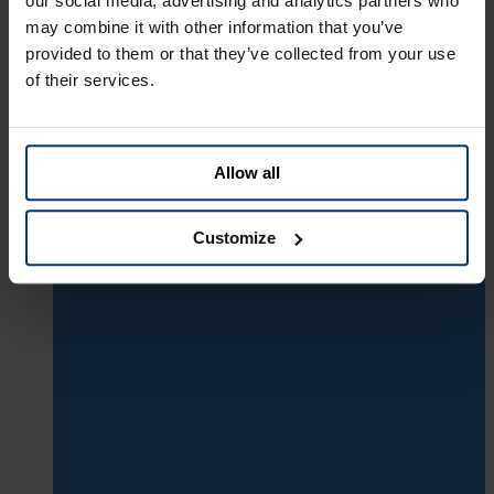
our social media, advertising and analytics partners who
Lær mere om Nu Holdings aktien
may combine it with other information that you’ve
Besøg deres investor relations
provided to them or that they’ve collected from your use
of their services.
Allow all
Customize