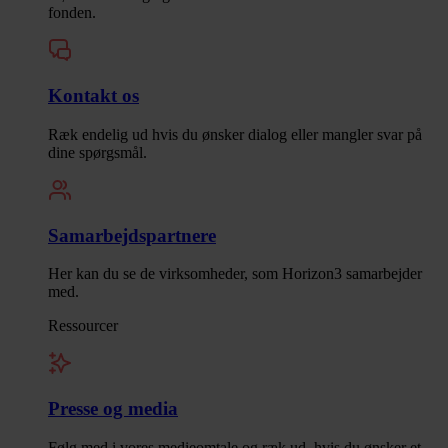
fonden.
Kontakt os
Ræk endelig ud hvis du ønsker dialog eller mangler svar på
dine spørgsmål.
Samarbejdspartnere
Her kan du se de virksomheder, som Horizon3 samarbejder
med.
Ressourcer
Presse og media
Følg med i vores medieomtale og ræk ud, hvis du ønsker et