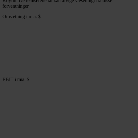
Koyfin. De realiserede tal kan afvige væsentligt fra disse
forventninger.
Omsætning i mia. $
EBIT i mia. $