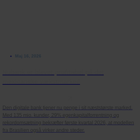
Maj 16, 2026
Nubank er blevet profitabel på det
mexicanske vækstmarked
Den digitale bank tjener nu penge i sit næststørste marked.
Med 135 mio. kunder, 29% egenkapitalforrentning og
rekordomsætning bekræfter første kvartal 2026, at modellen
fra Brasilien også virker andre steder.