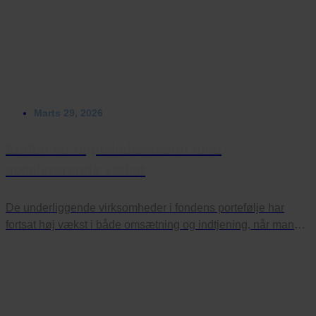
Marts 29, 2026
Endnu en regnskabssæson med
accelererende vækst
De underliggende virksomheder i fondens portefølje har
fortsat høj vækst i både omsætning og indtjening, når man
ser på regnskabstallene for fjerde kvartal.