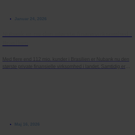
Januar 24, 2026
Nubank er nu den største finansvirksomhed i
Brasilien
Med flere end 112 mio. kunder i Brasilien er Nubank nu den
største private finansielle virksomhed i landet. Samtidig er
det også én af de mest profitable.
Maj 16, 2026