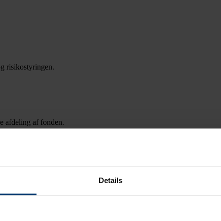
 risikostyringen.
 afdeling af fonden.
Details
re i fonden.