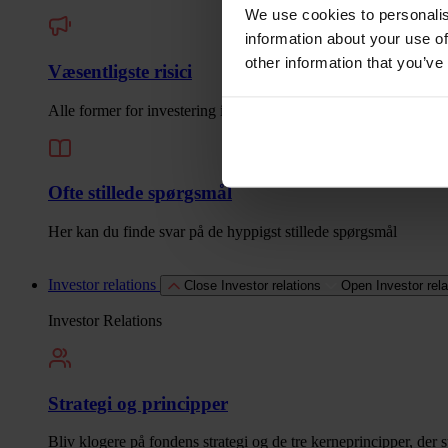
We use cookies to personalis
information about your use of
other information that you’ve
Væsentligste risici
Alle former for investering indeholder risici. Læs her om de væs
Ofte stillede spørgsmål
Her kan du finde svar på de hyppigst stillede spørgsmål
Investor relations
Close Investor relations
Open Investor rela
Investor Relations
Strategi og principper
Bliv klogere på fondens strategi og de tre kerneprincipper, der s