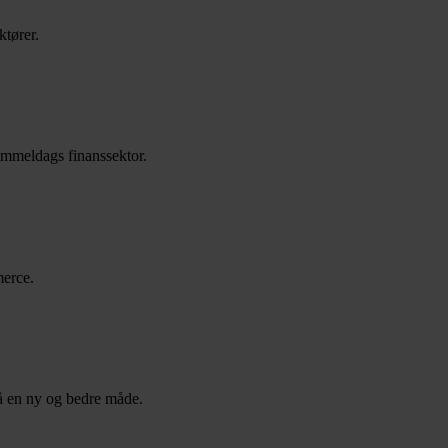
ktører.
gammeldags finanssektor.
merce.
på en ny og bedre måde.